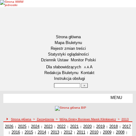
Strona główna
Mapa Biuletynu
Rejestr zmian treści
Statystyki oglądalności
Dziennik Ustaw
Monitor Polski
Menu dodatkowe
Dla słabowidzących
A
powiększ czcionkę
A
standardowy rozmiar czcionki
A
pomniejsz czcionkę
Redakcja Biuletynu
Kontakt
Instrukcja obsługi
Wyszukiwarka artykułów
Szukaj
MENU
Menu
AKTUALNOŚCI
NASZA GMINA
Lokalizacja
ścieżka nawigacji
Strona główna
>
Zarządzenia
>
Wójta Gminy Boniewo Marek Klimkiewicz
>
2013
Zarządzenia z roku
2026
Zadania publiczne
Wójta Gminy Boniewo Marek Klimkiewicz
Zarządzenia z roku
2025
Wójta Gminy Boniewo Marek Klimkiewicz
Zarządzenia z roku
2024
Wójta Gminy Boniewo Marek Klimkiewicz
Zarządzenia z roku
2023
Wójta Gminy Boniewo Marek Klimkiewicz
Zarządzenia z roku
2022
Zarządzenia z roku
2021
Wójta Gminy Boniewo Marek
Wójta Gminy Boniewo Marek
Zarządzenia z roku
2020
Wójta Gminy Boniewo
Zarządzenia z roku
2019
Wójta Gminy
2018
Zarządzenia z
Zarząd
2017
Wójta
|
|
|
|
|
|
|
|
|
Zarządzenia z roku
2016
Wójta Gminy Boniewo Marek Klimkiewicz
Zarządzenia z roku
2015
Wójta Gminy Boniewo Marek Klimkiewicz
Zarządzenia z roku
2014
Wójta Gminy Boniewo Marek Klimkiewicz
Zarządzenia z roku
2013
Wójta Gminy Boniewo Marek Klimkiewicz
Zarządzenia z roku
2012
Zarządzenia z roku
2011
Wójta Gminy Boniewo Marek
Zarządzenia z roku
2010
Klimkiewicz
Wójta Gminy Boniewo
Klimkiewicz
Marek Klimkiewicz
2009
Wójta Gminy
Boniewo Marek
Zarządzenia z
Wójta Gminy
Zarządzeni
2008
roku
Gminy
z ro
Zarz
Wój
|
|
|
|
|
|
|
|
|
|
Związki i stowarzyszenia