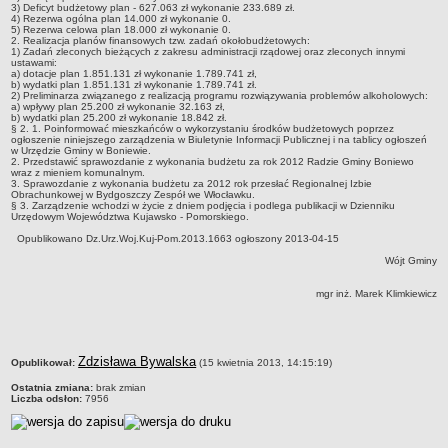
3) Deficyt budżetowy plan - 627.063 zł wykonanie 233.689 zł.
4) Rezerwa ogólna plan 14.000 zł wykonanie 0.
jednostki pomocnicze /sołectwa Gminy Boniewo/
5) Rezerwa celowa plan 18.000 zł wykonanie 0.
2. Realizacja planów finansowych tzw. zadań okołobudżetowych:
Gminne Instytucje Kultury
1) Zadań zleconych bieżących z zakresu administracji rządowej oraz zleconych innymi
ustawami:
a) dotacje plan 1.851.131 zł wykonanie 1.789.741 zł,
Nabór pracowników na stanowiska pracy
b) wydatki plan 1.851.131 zł wykonanie 1.789.741 zł.
2) Preliminarza związanego z realizacją programu rozwiązywania problemów alkoholowych:
Deklaracja dostępności strony internetowej Urzędu Gminy Boniewo
a) wpływy plan 25.200 zł wykonanie 32.163 zł,
b) wydatki plan 25.200 zł wykonanie 18.842 zł.
RODO
§ 2. 1. Poinformować mieszkańców o wykorzystaniu środków budżetowych poprzez
ogłoszenie niniejszego zarządzenia w Biuletynie Informacji Publicznej i na tablicy ogłoszeń
w Urzędzie Gminy w Boniewie.
REJESTRY
2. Przedstawić sprawozdanie z wykonania budżetu za rok 2012 Radzie Gminy Boniewo
Rejestry i ewidencje
wraz z mieniem komunalnym.
3. Sprawozdanie z wykonania budżetu za 2012 rok przesłać Regionalnej Izbie
Obrachunkowej w Bydgoszczy Zespół we Włocławku.
Rejestr działalności regulowanej
§ 3. Zarządzenie wchodzi w życie z dniem podjęcia i podlega publikacji w Dzienniku
Urzędowym Województwa Kujawsko - Pomorskiego.
Ewidencja udzielonych i cofniętych zezwoleń na prowadzenie
Opublikowano Dz.Urz.Woj.Kuj-Pom.2013.1663 ogłoszony 2013-04-15
Zbiorowego Zaopatrzenia w Wodę i Zbiorowego Odprowadzania
Wójt Gminy
Ścieków
Rejestr Instytucji Kultury
mgr inż. Marek Klimkiewicz
Zestawienie przedsiębiorców w zakresie opróżniania zbiorników
bezodpływowych lub osadników
metryczka
AKTUALNOŚCI GMINY BONIEWO
Zdzisława Bywalska
Opublikował:
(15 kwietnia 2013, 14:15:19)
FINANSE GMINY
Ostatnia zmiana:
brak zmian
Majątek gminy
Liczba odsłon:
7956
Budżet