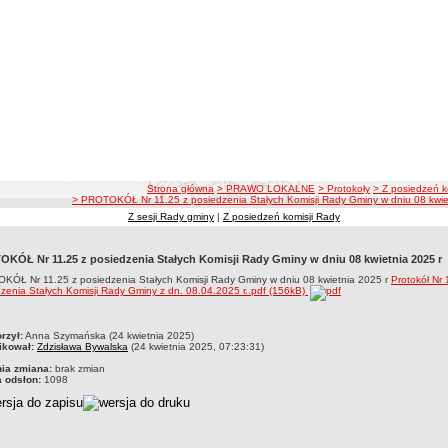
ścieżka nawigacji
Strona główna
> PRAWO LOKALNE
> Protokoły
> Z posiedzeń k
> PROTOKÓŁ Nr 11.25 z posiedzenia Stałych Komisji Rady Gminy w dniu 08 kwie
Z sesji Rady gminy
|
Z posiedzeń komisji Rady
KÓŁ Nr 11.25 z posiedzenia Stałych Komisji Rady Gminy w dniu 08 kwietnia 2025 r
KÓŁ Nr 11.25 z posiedzenia Stałych Komisji Rady Gminy w dniu 08 kwietnia 2025 r
Protokół Nr 
zenia Stałych Komisji Rady Gminy z dn. 08.04.2025 r..pdf (156kB)
czka
rzył:
Anna Szymańska (24 kwietnia 2025)
ikował:
Zdzisława Bywalska
(24 kwietnia 2025, 07:23:31)
nia zmiana:
brak zmian
a odsłon:
1098