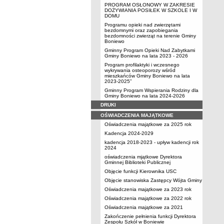
PROGRAM OSŁONOWY W ZAKRESIE
DOŻYWIANIA POSIŁEK W SZKOLE I W
DOMU
Programu opieki nad zwierzętami
bezdomnymi oraz zapobiegania
bezdomności zwierząt na terenie Gminy
Boniewo
Gminny Program Opieki Nad Zabytkami
Gminy Boniewo na lata 2023 - 2026
Program profilaktyki i wczesnego
wykrywania osteoporozy wśród
mieszkańców Gminy Boniewo na lata
2023-2025”
Gminny Program Wspierania Rodziny dla
Gminy Boniewo na lata 2024-2026
DRUKI
OŚWIADCZENIA MAJĄTKOWE
Oświadczenia majątkowe za 2025 rok
Kadencja 2024-2029
kadencja 2018-2023 - upływ kadencji rok
2024
oświadczenia mjątkowe Dyrektora
Gminnej Biblioteki Publicznej
Objęcie funkcji Kierownika USC
Objęcie stanowiska Zastępcy Wójta Gminy
Oświadczenia majątkowe za 2023 rok
Oświadczenia majątkowe za 2022 rok
Oświadczenia majątkowe za 2021
Zakończenie pełnienia funkcji Dyrektora
Zespołu Szkół w Boniewie