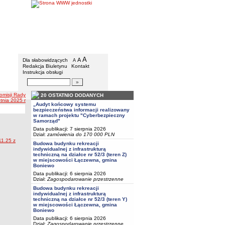
Urząd Gminy w Boniewie
Menu dodatkowe
A
powiększ czcionkę
A
standardowy rozmiar czcionki
Dla słabowidzących
A
pomniejsz czcionkę
Redakcja Biuletynu
Kontakt
Instrukcja obsługi
Wyszukiwarka artykułów
Szukaj
omisji Rady
20 OSTATNIO DODANYCH
tnia 2025 r
„Audyt końcowy systemu
bezpieczeństwa informacji realizowany
w ramach projektu "Cyberbezpieczny
Samorząd"
Data publikacji: 7 sierpnia 2026
Dział:
zamówienia do 170 000 PLN
11.25 z
Budowa budynku rekreacji
indywidualnej z infrastrukturą
techniczną na działce nr 52/3 (teren Z)
w miejscowości Łączewna, gmina
Boniewo
Data publikacji: 6 sierpnia 2026
Dział:
Zagospodarowanie przestrzenne
Budowa budynku rekreacji
indywidualnej z infrastrukturą
techniczną na działce nr 52/3 (teren Y)
w miejscowości Łączewna, gmina
Boniewo
Data publikacji: 6 sierpnia 2026
Dział:
Zagospodarowanie przestrzenne