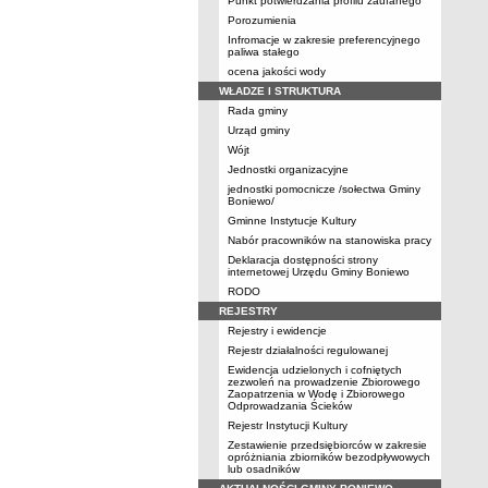
Punkt potwierdzania profilu zaufanego
Porozumienia
Infromacje w zakresie preferencyjnego
paliwa stałego
ocena jakości wody
WŁADZE I STRUKTURA
Rada gminy
Urząd gminy
Wójt
Jednostki organizacyjne
jednostki pomocnicze /sołectwa Gminy
Boniewo/
Gminne Instytucje Kultury
Nabór pracowników na stanowiska pracy
Deklaracja dostępności strony
internetowej Urzędu Gminy Boniewo
RODO
REJESTRY
Rejestry i ewidencje
Rejestr działalności regulowanej
Ewidencja udzielonych i cofniętych
zezwoleń na prowadzenie Zbiorowego
Zaopatrzenia w Wodę i Zbiorowego
Odprowadzania Ścieków
Rejestr Instytucji Kultury
Zestawienie przedsiębiorców w zakresie
opróżniania zbiorników bezodpływowych
lub osadników