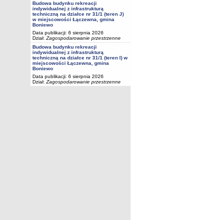
Budowa budynku rekreacji
indywidualnej z infrastrukturą
techniczną na działce nr 31/1 (teren J)
w miejscowości Łączewna, gmina
Boniewo
Data publikacji: 6 sierpnia 2026
Dział:
Zagospodarowanie przestrzenne
Budowa budynku rekreacji
indywidualnej z infrastrukturą
techniczną na działce nr 31/1 (teren I) w
miejscowości Łączewna, gmina
Boniewo
Data publikacji: 6 sierpnia 2026
Dział:
Zagospodarowanie przestrzenne