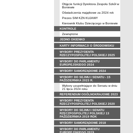
Objęcie funkcji Dyrektora Zespołu Szkół w
Boniewie
Oświadczenia majątkowe za 2024 rok
Prezes SIM KZN KUJAWY
Kierownik Klubu Dziecięcego w Boniewie
KONTROLE
Zewnętrzne
JEDNO OKIENKO
KARTY INFORMACJI O ŚRODOWISKU
WYBORY PREZYDENTA
RZECZYPOSPOLITEJ POLSKIEJ 2025
WYBORY DO PARLAMENTU
EUROPEJSKIEGO 2024
WYBORY SAMORZĄDOWE 2024
WYBORY DO SEJMU I SENATU - 15
PAŹDZIERNIKA 2023 R.
Wybory uzupełniające do Senatu w dniu
21 lipca 2024 roku
REFERENDUM OGÓLNOKRAJOWE 2023
WYBORY PREZYDENTA
RZECZYPOSPOLITEJ POLSKIEJ 2020
WYBORY DO SEJMU I SENATU
RZECZPOSPOLITEJ POLSKIEJ 13
PAŹDZIERNIKA 2019 ROK
WYBORY SAMORZĄDOWE 2018
WYBORY DO PARLAMENTU
EUROPEJSKIEGO 2019