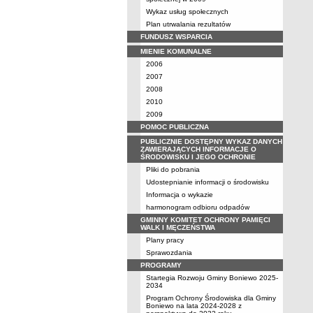
Wykaz usług społecznych
Plan utrwalania rezultatów
FUNDUSZ WSPARCIA
MIENIE KOMUNALNE
2006
2007
2008
2010
2009
POMOC PUBLICZNA
PUBLICZNIE DOSTĘPNY WYKAZ DANYCH
ZAWIERAJĄCYCH INFORMACJE O
ŚRODOWISKU I JEGO OCHRONIE
Pliki do pobrania
Udostepnianie informacji o środowisku
Informacja o wykazie
harmonogram odbioru odpadów
GMINNY KOMITET OCHRONY PAMIĘCI
WALK I MĘCZEŃSTWA
Plany pracy
Sprawozdania
PROGRAMY
Startegia Rozwoju Gminy Boniewo 2025-
2034
Program Ochrony Środowiska dla Gminy
Boniewo na lata 2024-2028 z