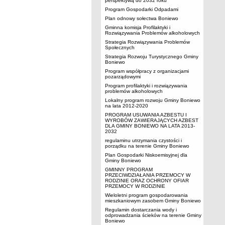
perspektywą do 2032 roku
Program Gospodarki Odpadami
Plan odnowy sołectwa Boniewo
Gminna komisja Profilaktyki i
Rozwiązywania Problemów alkoholowych
Strategia Rozwiązywania Problemów
Społecznych
Strategia Rozwoju Turystycznego Gminy
Boniewo
Program współpracy z organizacjami
pozarządowymi
Program profilaktyki i rozwiązywania
problemów alkoholowych
Lokalny program rozwoju Gminy Boniewo
na lata 2012-2020
PROGRAM USUWANIA AZBESTU I
WYROBÓW ZAWIERAJĄCYCH AZBEST
DLA GMINY BONIEWO NA LATA 2013-
2032
regulaminu utrzymania czystości i
porządku na terenie Gminy Boniewo
Plan Gospodarki Niskoemisyjnej dla
Gminy Boniewo
GMINNY PROGRAM
PRZECIWDZIAŁANIA PRZEMOCY W
RODZINIE ORAZ OCHRONY OFIAR
PRZEMOCY W RODZINIE
Wieloletni program gospodarowania
mieszkaniowym zasobem Gminy Boniewo
Regulamin dostarczania wody i
odprowadzania ścieków na terenie Gminy
Boniewo