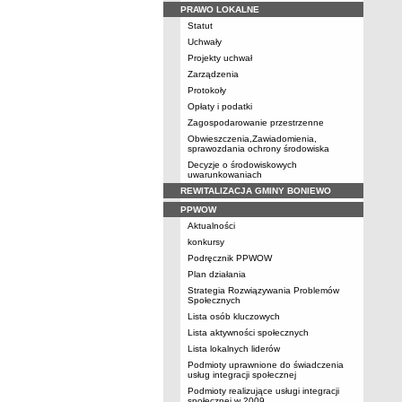
PRAWO LOKALNE
Statut
Uchwały
Projekty uchwał
Zarządzenia
Protokoły
Opłaty i podatki
Zagospodarowanie przestrzenne
Obwieszczenia,Zawiadomienia,
sprawozdania ochrony środowiska
Decyzje o środowiskowych
uwarunkowaniach
REWITALIZACJA GMINY BONIEWO
PPWOW
Aktualności
konkursy
Podręcznik PPWOW
Plan działania
Strategia Rozwiązywania Problemów
Społecznych
Lista osób kluczowych
Lista aktywności społecznych
Lista lokalnych liderów
Podmioty uprawnione do świadczenia
usług integracji społecznej
Podmioty realizujące usługi integracji
społecznej w 2009