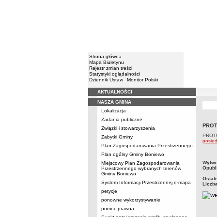
Strona główna
Mapa Biuletynu
Rejestr zmian treści
Statystyki oglądalności
Dziennik Ustaw
Monitor Polski
AKTUALNOŚCI
Menu
NASZA GMINA
Lokalizacja
Zadania publiczne
PROTO
Związki i stowarzyszenia
PROTO
Zabytki Gminy
posied
Plan Zagospodarowania Przestrzennego
Plan ogólny Gminy Boniewo
metry
Wytwo
Miejscowy Plan Zagospodarowania
Opubl
Przestrzennego wybranych terenów
Gminy Boniewo
Ostat
System Informacji Przestrzennej e-mapa
Liczb
petycje
ponowne wykorzystywanie
pomoc prawna