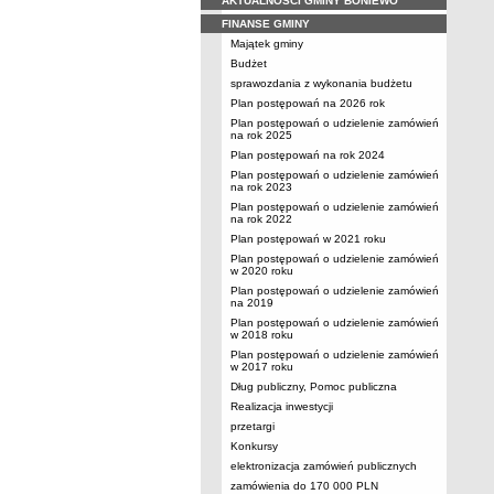
AKTUALNOŚCI GMINY BONIEWO
FINANSE GMINY
Majątek gminy
Budżet
sprawozdania z wykonania budżetu
Plan postępowań na 2026 rok
Plan postępowań o udzielenie zamówień
na rok 2025
Plan postępowań na rok 2024
Plan postępowań o udzielenie zamówień
na rok 2023
Plan postępowań o udzielenie zamówień
na rok 2022
Plan postępowań w 2021 roku
Plan postępowań o udzielenie zamówień
w 2020 roku
Plan postępowań o udzielenie zamówień
na 2019
Plan postępowań o udzielenie zamówień
w 2018 roku
Plan postępowań o udzielenie zamówień
w 2017 roku
Dług publiczny, Pomoc publiczna
Realizacja inwestycji
przetargi
Konkursy
elektronizacja zamówień publicznych
zamówienia do 170 000 PLN