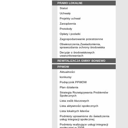
PRAWO LOKALNE
Statut
Uchwały
Projekty uchwał
Zarządzenia
Protokoły
Opłaty i podatki
Zagospodarowanie przestrzenne
Obwieszczenia,Zawiadomienia,
sprawozdania ochrony środowiska
Decyzje o środowiskowych
uwarunkowaniach
REWITALIZACJA GMINY BONIEWO
PPWOW
Aktualności
konkursy
Podręcznik PPWOW
Plan działania
Strategia Rozwiązywania Problemów
Społecznych
Lista osób kluczowych
Lista aktywności społecznych
Lista lokalnych liderów
Podmioty uprawnione do świadczenia
usług integracji społecznej
Podmioty realizujące usługi integracji
społecznej w 2009