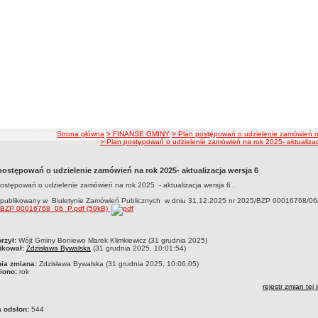
ścieżka nawigacji
Strona główna
> FINANSE GMINY
> Plan postępowań o udzielenie zamówień 
> Plan postępowań o udzielenie zamówień na rok 2025- aktualizac
postępowań o udzielenie zamówień na rok 2025- aktualizacja wersja 6
ostępowań o udzielenie zamówień na rok 2025 - aktualizacja wersja 6 .
opublikowany w Biuletynie Zamówień Publicznych w dniu 31.12.2025 nr 2025/BZP 00016768/06
BZP 00016768_06_P.pdf (59kB)
czka
rzył:
Wójt Gminy Boniewo Marek Klimkiewicz (31 grudnia 2025)
ikował:
Zdzisława Bywalska
(31 grudnia 2025, 10:01:54)
nia zmiana:
Zdzisława Bywalska (31 grudnia 2025, 10:06:05)
iono:
rok
rejestr zmian tej 
a odsłon:
544