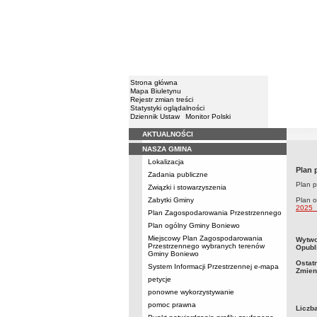
Strona główna
Mapa Biuletynu
Rejestr zmian treści
Statystyki oglądalności
Dziennik Ustaw
Monitor Polski
AKTUALNOŚCI
Menu
NASZA GMINA
Lokalizacja
Plan 
Zadania publiczne
Plan p
Związki i stowarzyszenia
Zabytki Gminy
Plan 
2025_
Plan Zagospodarowania Przestrzennego
Plan ogólny Gminy Boniewo
Miejscowy Plan Zagospodarowania
metry
Wytwo
Przestrzennego wybranych terenów
Opubl
Gminy Boniewo
Ostat
System Informacji Przestrzennej e-mapa
Zmien
petycje
ponowne wykorzystywanie
pomoc prawna
Liczb