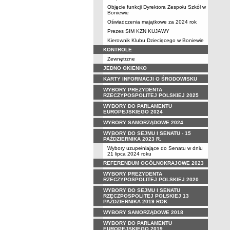
Objęcie funkcji Dyrektora Zespołu Szkół w
Boniewie
Oświadczenia majątkowe za 2024 rok
Prezes SIM KZN KUJAWY
Kierownik Klubu Dziecięcego w Boniewie
KONTROLE
Zewnętrzne
JEDNO OKIENKO
KARTY INFORMACJI O ŚRODOWISKU
WYBORY PREZYDENTA
RZECZYPOSPOLITEJ POLSKIEJ 2025
WYBORY DO PARLAMENTU
EUROPEJSKIEGO 2024
WYBORY SAMORZĄDOWE 2024
WYBORY DO SEJMU I SENATU - 15
PAŹDZIERNIKA 2023 R.
Wybory uzupełniające do Senatu w dniu
21 lipca 2024 roku
REFERENDUM OGÓLNOKRAJOWE 2023
WYBORY PREZYDENTA
RZECZYPOSPOLITEJ POLSKIEJ 2020
WYBORY DO SEJMU I SENATU
RZECZPOSPOLITEJ POLSKIEJ 13
PAŹDZIERNIKA 2019 ROK
WYBORY SAMORZĄDOWE 2018
WYBORY DO PARLAMENTU
EUROPEJSKIEGO 2019