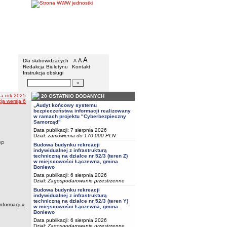
Urząd Gminy w Boniewie
Menu dodatkowe
A
powiększ czcionkę
A
standardowy rozmiar czcionki
Dla słabowidzących
A
pomniejsz czcionkę
Redakcja Biuletynu
Kontakt
Instrukcja obsługi
Wyszukiwarka artykułów
Szukaj
na rok 2025
20 OSTATNIO DODANYCH
ja wersja 6
„Audyt końcowy systemu
bezpieczeństwa informacji realizowany
w ramach projektu "Cyberbezpieczny
Samorząd"
Data publikacji: 7 sierpnia 2026
Dział:
zamówienia do 170 000 PLN
/P
Budowa budynku rekreacji
indywidualnej z infrastrukturą
techniczną na działce nr 52/3 (teren Z)
w miejscowości Łączewna, gmina
Boniewo
Data publikacji: 6 sierpnia 2026
Dział:
Zagospodarowanie przestrzenne
Budowa budynku rekreacji
indywidualnej z infrastrukturą
techniczną na działce nr 52/3 (teren Y)
informacji »
w miejscowości Łączewna, gmina
Boniewo
Data publikacji: 6 sierpnia 2026
Dział:
Zagospodarowanie przestrzenne