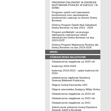
PROGRAM OSŁONOWY W ZAKRESIE
DOŻYWIANIA POSIŁEK W SZKOLE I W
DOMU
Programu opieki nad zwierzętami
bezdomnymi oraz zapobiegania
bezdomności zwierząt na terenie Gminy
Boniewo
Gminny Program Opieki Nad Zabytkami
Gminy Boniewo na lata 2023 - 2026
Program profilaktyki i wczesnego
wykrywania osteoporozy wśród
mieszkańców Gminy Boniewo na lata
2023-2025”
Gminny Program Wspierania Rodziny dla
Gminy Boniewo na lata 2024-2026
DRUKI
OŚWIADCZENIA MAJĄTKOWE
Oświadczenia majątkowe za 2025 rok
Kadencja 2024-2029
kadencja 2018-2023 - upływ kadencji rok
2024
oświadczenia mjątkowe Dyrektora
Gminnej Biblioteki Publicznej
Objęcie funkcji Kierownika USC
Objęcie stanowiska Zastępcy Wójta Gminy
Oświadczenia majątkowe za 2023 rok
Oświadczenia majątkowe za 2022 rok
Oświadczenia majątkowe za 2021
Zakończenie pełnienia funkcji Dyrektora
Zespołu Szkół w Boniewie