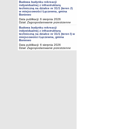
Budowa budynku rekreacji
indywidualnej z infrastrukturą
techniczną na działce nr 31/1 (teren J)
w miejscowości Łączewna, gmina
Boniewo
Data publikacji: 6 sierpnia 2026
Dział:
Zagospodarowanie przestrzenne
Budowa budynku rekreacji
indywidualnej z infrastrukturą
techniczną na działce nr 31/1 (teren I) w
miejscowości Łączewna, gmina
Boniewo
Data publikacji: 6 sierpnia 2026
Dział:
Zagospodarowanie przestrzenne