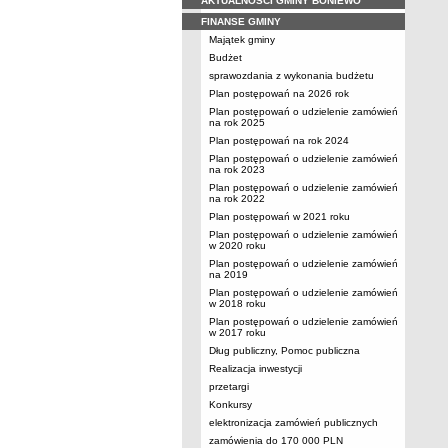
AKTUALNOŚCI GMINY BONIEWO
FINANSE GMINY
Majątek gminy
Budżet
sprawozdania z wykonania budżetu
Plan postępowań na 2026 rok
Plan postępowań o udzielenie zamówień
na rok 2025
Plan postępowań na rok 2024
Plan postępowań o udzielenie zamówień
na rok 2023
Plan postępowań o udzielenie zamówień
na rok 2022
Plan postępowań w 2021 roku
Plan postępowań o udzielenie zamówień
w 2020 roku
Plan postępowań o udzielenie zamówień
na 2019
Plan postępowań o udzielenie zamówień
w 2018 roku
Plan postępowań o udzielenie zamówień
w 2017 roku
Dług publiczny, Pomoc publiczna
Realizacja inwestycji
przetargi
Konkursy
elektronizacja zamówień publicznych
zamówienia do 170 000 PLN