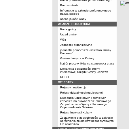
Punkt potwierdzania profilu zaufanego
Porozumienia
Infromacje w zakresie preferencyjnego
paliwa stałego
ocena jakości wody
WŁADZE I STRUKTURA
Rada gminy
Urząd gminy
Wójt
Jednostki organizacyjne
jednostki pomocnicze /sołectwa Gminy
Boniewo/
Gminne Instytucje Kultury
Nabór pracowników na stanowiska pracy
Deklaracja dostępności strony
internetowej Urzędu Gminy Boniewo
RODO
REJESTRY
Rejestry i ewidencje
Rejestr działalności regulowanej
Ewidencja udzielonych i cofniętych
zezwoleń na prowadzenie Zbiorowego
Zaopatrzenia w Wodę i Zbiorowego
Odprowadzania Ścieków
Rejestr Instytucji Kultury
Zestawienie przedsiębiorców w zakresie
opróżniania zbiorników bezodpływowych
lub osadników