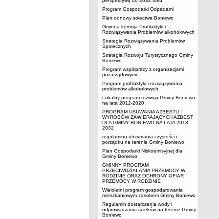
perspektywą do 2032 roku
Program Gospodarki Odpadami
Plan odnowy sołectwa Boniewo
Gminna komisja Profilaktyki i
Rozwiązywania Problemów alkoholowych
Strategia Rozwiązywania Problemów
Społecznych
Strategia Rozwoju Turystycznego Gminy
Boniewo
Program współpracy z organizacjami
pozarządowymi
Program profilaktyki i rozwiązywania
problemów alkoholowych
Lokalny program rozwoju Gminy Boniewo
na lata 2012-2020
PROGRAM USUWANIA AZBESTU I
WYROBÓW ZAWIERAJĄCYCH AZBEST
DLA GMINY BONIEWO NA LATA 2013-
2032
regulaminu utrzymania czystości i
porządku na terenie Gminy Boniewo
Plan Gospodarki Niskoemisyjnej dla
Gminy Boniewo
GMINNY PROGRAM
PRZECIWDZIAŁANIA PRZEMOCY W
RODZINIE ORAZ OCHRONY OFIAR
PRZEMOCY W RODZINIE
Wieloletni program gospodarowania
mieszkaniowym zasobem Gminy Boniewo
Regulamin dostarczania wody i
odprowadzania ścieków na terenie Gminy
Boniewo