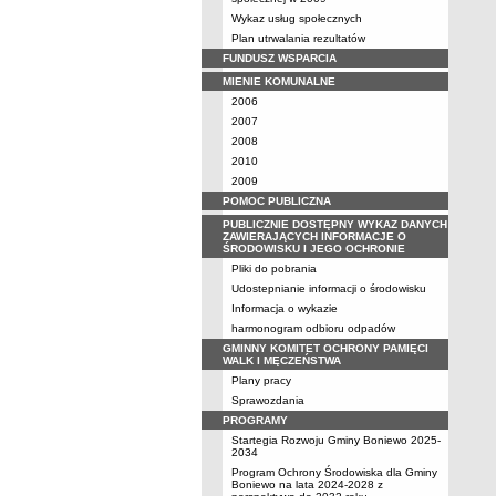
Wykaz usług społecznych
Plan utrwalania rezultatów
FUNDUSZ WSPARCIA
MIENIE KOMUNALNE
2006
2007
2008
2010
2009
POMOC PUBLICZNA
PUBLICZNIE DOSTĘPNY WYKAZ DANYCH
ZAWIERAJĄCYCH INFORMACJE O
ŚRODOWISKU I JEGO OCHRONIE
Pliki do pobrania
Udostepnianie informacji o środowisku
Informacja o wykazie
harmonogram odbioru odpadów
GMINNY KOMITET OCHRONY PAMIĘCI
WALK I MĘCZEŃSTWA
Plany pracy
Sprawozdania
PROGRAMY
Startegia Rozwoju Gminy Boniewo 2025-
2034
Program Ochrony Środowiska dla Gminy
Boniewo na lata 2024-2028 z