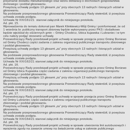
harmonogram odbioru odpadów
przyznanie dodatku mieszkaniowego oraz wzoru deklaracji o dochodach gospodarstwa
domowego i poddał głosowaniu.
GMINNY KOMITET OCHRONY PAMIĘCI WALK I MĘCZEŃSTWA
Powyższą uchwałę podjęto 13 głosami „za” przy obecnych 13 radnych i biorących udział w
głosowaniu.
Plany pracy
Na podstawie przeprowadzonego głosowania Przewodniczący Rady stwierdził, iż powyższa
uchwała została podjęta.
Uchwała Nr XXI/161/21 stanowi załącznik do niniejszego protokołu.
Sprawozdania
Ad. pkt. 15.
Wprowadzenia do tematu dokonał pan Marek Klimkiewicz-Wójt Gminy i poinformował, że od
PROGRAMY
1 września br. publiczny transport zbiorowy będzie wykonywany przez PKS i dodatkowo
będzie wjeżdżał do ościennych gmin – Gminy Chodecz, Izbica kujawska i Lubraniec i w tym
Startegia Rozwoju Gminy Boniewo 2025-2034
celu należy podjąć stosowne uchwały.
Przewodniczący Rady przedstawił projekt uchwały w sprawie przejęcia przez Gminę Boniewo
Program Ochrony Środowiska dla Gminy Boniewo na lata 2024-2028
od Gminy Chodecz części zadania z zakresu organizacji publicznego transportu zbiorowego
i poddał głosowaniu.
z perspektywą do 2032 roku
Powyższą uchwałę podjęto 13 głosami „za” przy obecnych 13 radnych i biorących udział w
głosowaniu.
Program Gospodarki Odpadami
Na podstawie przeprowadzonego głosowania Przewodniczący Rady stwierdził, iż powyższa
uchwała została podjęta.
Plan odnowy sołectwa Boniewo
Uchwała Nr XXI/162/21 stanowi załącznik do niniejszego protokołu.
Ad. pkt. 16.
Przewodniczący Rady przedstawił projekt uchwały w sprawie przejęcia przez Gminę Boniewo
Gminna komisja Profilaktyki i Rozwiązywania Problemów
od Gminy Izbica Kujawska części zadania z zakresu organizacji publicznego transportu
alkoholowych
zbiorowego i poddał głosowaniu.
Powyższą uchwałę podjęto 13 głosami „za” przy obecnych 13 radnych i biorących udział w
głosowaniu.
Strategia Rozwiązywania Problemów Społecznych
Na podstawie przeprowadzonego głosowania Przewodniczący Rady stwierdził, iż powyższa
uchwała została podjęta.
Strategia Rozwoju Turystycznego Gminy Boniewo
Uchwała Nr XXI/163/21 stanowi załącznik do niniejszego protokołu.
Ad. pkt. 17.
Przewodniczący Rady przedstawił projekt uchwały w sprawie przejęcia przez Gminę Boniewo
Program współpracy z organizacjami pozarządowymi
od Gminy Lubraniec części zadania z zakresu organizacji publicznego transportu
zbiorowego i poddał głosowaniu.
Program profilaktyki i rozwiązywania problemów alkoholowych
Powyższą uchwałę podjęto 13 głosami „za” przy obecnych 13 radnych i biorących udział w
głosowaniu.
Lokalny program rozwoju Gminy Boniewo na lata 2012-2020
Na podstawie przeprowadzonego głosowania Przewodniczący Rady stwierdził, iż powyższa
uchwała została podjęta.
Uchwała Nr XXI/164/21 stanowi załącznik do niniejszego protokołu.
PROGRAM USUWANIA AZBESTU I WYROBÓW
Ad. pkt. 18.
ZAWIERAJĄCYCH AZBEST DLA GMINY BONIEWO NA LATA
Przewodniczący Rady przedstawił projekt uchwały w sprawie utworzenia linii autobusowych i
wyrażenia zgody na zawarcie umowy na świadczenie usług w zakresie publicznego