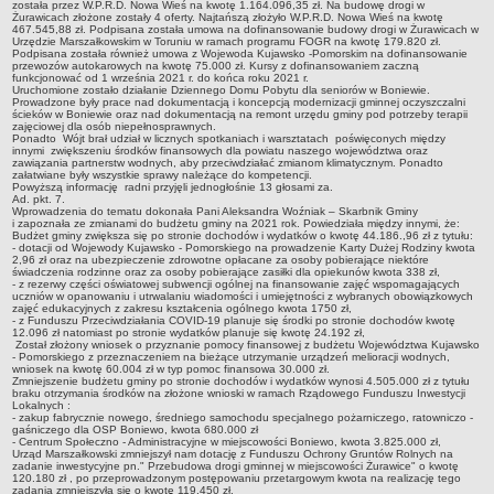
sprawozdania z wykonania budżetu
została przez W.P.R.D. Nowa Wieś na kwotę 1.164.096,35 zł. Na budowę drogi w
Żurawicach złożone zostały 4 oferty. Najtańszą złożyło W.P.R.D. Nowa Wieś na kwotę
467.545,88 zł. Podpisana została umowa na dofinansowanie budowy drogi w Żurawicach w
Plan postępowań na 2026 rok
Urzędzie Marszałkowskim w Toruniu w ramach programu FOGR na kwotę 179.820 zł.
Podpisana została również umowa z Wojewoda Kujawsko -Pomorskim na dofinansowanie
Plan postępowań o udzielenie zamówień na rok 2025
przewozów autokarowych na kwotę 75.000 zł. Kursy z dofinansowaniem zaczną
funkcjonować od 1 września 2021 r. do końca roku 2021 r.
Plan postępowań na rok 2024
Uruchomione zostało działanie Dziennego Domu Pobytu dla seniorów w Boniewie.
Prowadzone były prace nad dokumentacją i koncepcją modernizacji gminnej oczyszczalni
ścieków w Boniewie oraz nad dokumentacją na remont urzędu gminy pod potrzeby terapii
Plan postępowań o udzielenie zamówień na rok 2023
zajęciowej dla osób niepełnosprawnych.
Ponadto Wójt brał udział w licznych spotkaniach i warsztatach poświęconych między
Plan postępowań o udzielenie zamówień na rok 2022
innymi zwiększeniu środków finansowych dla powiatu naszego województwa oraz
zawiązania partnerstw wodnych, aby przeciwdziałać zmianom klimatycznym. Ponadto
Plan postępowań w 2021 roku
załatwiane były wszystkie sprawy należące do kompetencji.
Powyższą informację radni przyjęli jednogłośnie 13 głosami za.
Ad. pkt. 7.
Plan postępowań o udzielenie zamówień w 2020 roku
Wprowadzenia do tematu dokonała Pani Aleksandra Woźniak – Skarbnik Gminy
i zapoznała ze zmianami do budżetu gminy na 2021 rok. Powiedziała między innymi, że:
Plan postępowań o udzielenie zamówień na 2019
Budżet gminy zwiększa się po stronie dochodów i wydatków o kwotę 44.186.,96 zł z tytułu:
- dotacji od Wojewody Kujawsko - Pomorskiego na prowadzenie Karty Dużej Rodziny kwota
Plan postępowań o udzielenie zamówień w 2018 roku
2,96 zł oraz na ubezpieczenie zdrowotne opłacane za osoby pobierające niektóre
świadczenia rodzinne oraz za osoby pobierające zasiłki dla opiekunów kwota 338 zł,
- z rezerwy części oświatowej subwencji ogólnej na finansowanie zajęć wspomagających
Plan postępowań o udzielenie zamówień w 2017 roku
uczniów w opanowaniu i utrwalaniu wiadomości i umiejętności z wybranych obowiązkowych
zajęć edukacyjnych z zakresu kształcenia ogólnego kwota 1750 zł,
Dług publiczny, Pomoc publiczna
- z Funduszu Przeciwdziałania COVID-19 planuje się środki po stronie dochodów kwotę
12.096 zł natomiast po stronie wydatków planuje się kwotę 24.192 zł,
Został złożony wniosek o przyznanie pomocy finansowej z budżetu Województwa Kujawsko
Realizacja inwestycji
- Pomorskiego z przeznaczeniem na bieżące utrzymanie urządzeń melioracji wodnych,
wniosek na kwotę 60.004 zł w typ pomoc finansowa 30.000 zł.
przetargi
Zmniejszenie budżetu gminy po stronie dochodów i wydatków wynosi 4.505.000 zł z tytułu
braku otrzymania środków na złożone wnioski w ramach Rządowego Funduszu Inwestycji
Konkursy
Lokalnych :
- zakup fabrycznie nowego, średniego samochodu specjalnego pożarniczego, ratowniczo -
gaśniczego dla OSP Boniewo, kwota 680.000 zł
elektronizacja zamówień publicznych
- Centrum Społeczno - Administracyjne w miejscowości Boniewo, kwota 3.825.000 zł,
Urząd Marszałkowski zmniejszył nam dotację z Funduszu Ochrony Gruntów Rolnych na
zamówienia do 170 000 PLN
zadanie inwestycyjne pn." Przebudowa drogi gminnej w miejscowości Żurawice" o kwotę
120.180 zł , po przeprowadzonym postępowaniu przetargowym kwota na realizację tego
PRAWO LOKALNE
zadania zmniejszyła się o kwotę 119.450 zł.