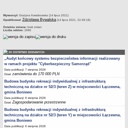
JEDNO OKIENKO
KARTY INFORMACJI O ŚRODOWISKU
WYBORY PREZYDENTA RZECZYPOSPOLITEJ POLSKIEJ 2025
metryczka
Wytworzył:
Grażyna Kwiatkowska (14 lipca 2021)
Zdzisława Bywalska
Opublikował:
(14 lipca 2021, 22:49:18)
WYBORY DO PARLAMENTU EUROPEJSKIEGO 2024
WYBORY SAMORZĄDOWE 2024
Ostatnia zmiana:
brak zmian
Liczba odsłon:
1666
WYBORY DO SEJMU I SENATU - 15 PAŹDZIERNIKA 2023 R.
Wybory uzupełniające do Senatu w dniu 21 lipca 2024 roku
REFERENDUM OGÓLNOKRAJOWE 2023
WYBORY PREZYDENTA RZECZYPOSPOLITEJ POLSKIEJ 2020
20 OSTATNIO DODANYCH
WYBORY DO SEJMU I SENATU RZECZPOSPOLITEJ POLSKIEJ 13 PAŹDZIERNIKA
„Audyt końcowy systemu bezpieczeństwa informacji realizowany
2019 ROK
w ramach projektu "Cyberbezpieczny Samorząd"
WYBORY SAMORZĄDOWE 2018
Data publikacji: 7 sierpnia 2026
WYBORY DO PARLAMENTU EUROPEJSKIEGO 2019
zamówienia do 170 000 PLN
Dział:
REFERENDUM 2015
Budowa budynku rekreacji indywidualnej z infrastrukturą
WYBORY PARLAMENTARNE 2015
techniczną na działce nr 52/3 (teren Z) w miejscowości Łączewna,
WYBORY PREZYDENTA RZECZPOSPOLITEJ POLSKIEJ 2015
gmina Boniewo
WYBORY SAMORZĄDOWE 2014
Data publikacji: 6 sierpnia 2026
Wybory uzupełniające do Rady Gminy Boniewo 2017
Zagospodarowanie przestrzenne
Dział:
Budowa budynku rekreacji indywidualnej z infrastrukturą
techniczną na działce nr 52/3 (teren Y) w miejscowości Łączewna,
gmina Boniewo
Data publikacji: 6 sierpnia 2026