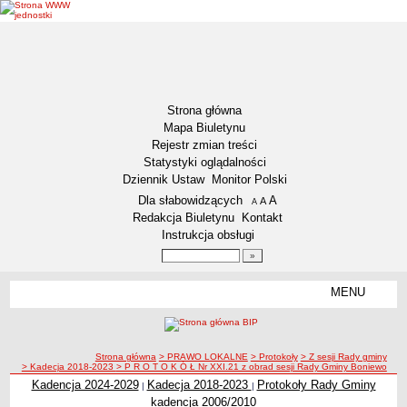
Strona główna
Mapa Biuletynu
Rejestr zmian treści
Statystyki oglądalności
Dziennik Ustaw
Monitor Polski
Menu dodatkowe
Dla słabowidzących
A
powiększ czcionkę
A
standardowy rozmiar czcionki
A
pomniejsz czcionkę
Redakcja Biuletynu
Kontakt
Instrukcja obsługi
Wyszukiwarka artykułów
Szukaj
MENU
Menu
AKTUALNOŚCI
NASZA GMINA
Lokalizacja
ścieżka nawigacji
Strona główna
> PRAWO LOKALNE
> Protokoły
> Z sesji Rady gminy
> Kadecja 2018-2023
> P R O T O K Ó Ł Nr XXI.21 z obrad sesji Rady Gminy Boniewo
Zadania publiczne
Kadencja 2024-2029
Kadecja 2018-2023
Protokoły Rady Gminy
|
|
Związki i stowarzyszenia
kadencja 2006/2010