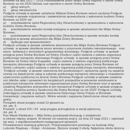
Boniewo na lata 2021 – 2028.Przedstawienie przez Wójta Gminy Raportu o stanie Gminy
Boniewo za rok 2020.Debata nad raportem o stanie Gminy Boniewo.
jednostki pomocnicze /sołectwa Gminy Boniewo/
a) głosy radnych,
b) głosy mieszkańców.
Podjęcie uchwały w sprawie udzielenia Wójtowi Gminy Boniewo wotum zaufania.Podjęcie
Gminne Instytucje Kultury
uchwały w sprawie rozpatrzenia i zatwierdzenia sprawozdania z wykonania budżetu Gminy
Boniewo za 2020 rok:
Nabór pracowników na stanowiska pracy
a) przedstawienie opinii Regionalnej Izby Obrachunkowej o sprawozdaniu z wykonania
budżetu Gminy Boniewo,
b) przedstawienie wniosku komisji rewizyjnej w sprawie absolutorium dla Wójta Gminy
Deklaracja dostępności strony internetowej Urzędu Gminy Boniewo
Boniewo,
c) przedstawienie opinii Regionalnej Izby Obrachunkowej w sprawie wniosku komisji
RODO
rewizyjnej w sprawie absolutorium dla Wójta Gminy Boniewo,
d) dyskusja nad sprawozdaniem.
REJESTRY
Podjęcie uchwały w sprawie udzielenia absolutorium dla Wójta Gminy Boniewo.Podjęcie
uchwały w sprawie określenia wzoru wniosku o przyznanie dodatku mieszkaniowego oraz
Rejestry i ewidencje
wzoru deklaracji o dochodach gospodarstwa domowego. Podjęcie uchwały w sprawie
przejęcia przez Gminę Boniewo od Gminy Chodecz części zadania z zakresu organizacji
Rejestr działalności regulowanej
publicznego transportu zbiorowego.Podjęcie uchwały w sprawie przejęcia przez Gminę
Boniewo od Gminy Izbica Kujawska części zadania z zakresu organizacji publicznego
transportu zbiorowego.Podjęcie uchwały w sprawie przejęcia przez Gminę Boniewo od
Ewidencja udzielonych i cofniętych zezwoleń na prowadzenie
Gminy Lubraniec części zadania z zakresu organizacji publicznego transportu zbiorowego.
Zbiorowego Zaopatrzenia w Wodę i Zbiorowego Odprowadzania
Podjęcie uchwały w sprawie utworzenia linii autobusowych i wyrażenia zgody na zawarcie
umowy na świadczenie usług w zakresie publicznego transportu zbiorowego o charakterze
Ścieków
użyteczności publicznej na terenie Gminy Boniewo.Podjęcie uchwały w sprawie ustalenia
cen biletów, opłat i uprawnień do bezpłatnych przejazdów w przewozie autobusami w
Rejestr Instytucji Kultury
publicznym transporcie zbiorowym organizowanym przez Gminę Boniewo oraz w sprawie
ustalenia Regulaminu przewozów w tym transporcie.Podjęcie uchwały w sprawie przyjęcia
„Oceny Zasobów pomocy Społecznej dla Gminy Boniewo za rok 2020”.Podjęcie uchwały
Zestawienie przedsiębiorców w zakresie opróżniania zbiorników
zmieniającej uchwałę w sprawie utworzenia Dziennego Domu Pobytu w Boniewie.
Interpelacje i zapytania radnych. Wolne wnioski i zapytania.Zakończenie obrad sesji rady
bezodpływowych lub osadników
gminy.
Porządek obrad przyjęty został 13 głosami za.
AKTUALNOŚCI GMINY BONIEWO
Ad. pkt. 5.
Protokół z obrad XIX i XX sesji przyjęto jednogłośnie w wersji wyłożonej.
FINANSE GMINY
Ad. pkt. 6.
Majątek gminy
Pan Marek Klimkiewicz – Wójt Gminy przedstawił informację o działalności
w okresie między sesjami. W okresie od ostatniej sesji tj. od dnia 10 maja 2021 r. zajmował
się wraz z współpracownikami następującymi sprawami:
Budżet
Prowadzeniem inwestycji gminnych. Przeprowadzeniem przetargu na budowę dróg:
Lubomin Rządowy – Grójec - Arciszewo. Złożone zostały 3 oferty. Najtańsza oferta złożona