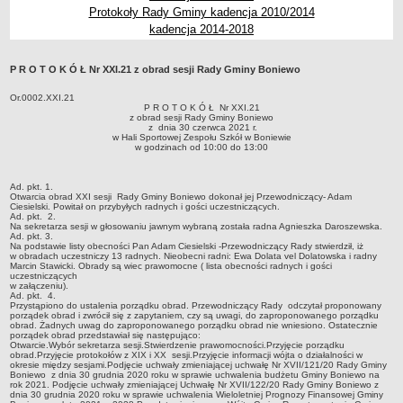
Protokoły Rady Gminy kadencja 2010/2014
Zabytki Gminy
kadencja 2014-2018
Plan Zagospodarowania Przestrzennego
Plan ogólny Gminy Boniewo
P R O T O K Ó Ł Nr XXI.21 z obrad sesji Rady Gminy Boniewo
Miejscowy Plan Zagospodarowania Przestrzennego wybranych
Or.0002.XXI.21
terenów Gminy Boniewo
P R O T O K Ó Ł Nr XXI.21
z obrad sesji Rady Gminy Boniewo
System Informacji Przestrzennej e-mapa
z dnia 30 czerwca 2021 r.
w Hali Sportowej Zespołu Szkół w Boniewie
w godzinach od 10:00 do 13:00
petycje
ponowne wykorzystywanie
Ad. pkt. 1.
Otwarcia obrad XXI sesji Rady Gminy Boniewo dokonał jej Przewodniczący- Adam
pomoc prawna
Ciesielski. Powitał on przybyłych radnych i gości uczestniczących.
Ad. pkt. 2.
Punkt potwierdzania profilu zaufanego
Na sekretarza sesji w głosowaniu jawnym wybraną została radna Agnieszka Daroszewska.
Ad. pkt. 3.
Porozumienia
Na podstawie listy obecności Pan Adam Ciesielski -Przewodniczący Rady stwierdził, iż
w obradach uczestniczy 13 radnych. Nieobecni radni: Ewa Dolata vel Dolatowska i radny
Marcin Stawicki. Obrady są wiec prawomocne ( lista obecności radnych i gości
Infromacje w zakresie preferencyjnego paliwa stałego
uczestniczących
w załączeniu).
ocena jakości wody
Ad. pkt. 4.
Przystąpiono do ustalenia porządku obrad. Przewodniczący Rady odczytał proponowany
WŁADZE I STRUKTURA
porządek obrad i zwrócił się z zapytaniem, czy są uwagi, do zaproponowanego porządku
obrad. Żadnych uwag do zaproponowanego porządku obrad nie wniesiono. Ostatecznie
Rada gminy
porządek obrad przedstawiał się następująco:
Otwarcie.Wybór sekretarza sesji.Stwierdzenie prawomocności.Przyjęcie porządku
Urząd gminy
obrad.Przyjęcie protokołów z XIX i XX sesji.Przyjęcie informacji wójta o działalności w
okresie między sesjami.Podjęcie uchwały zmieniającej uchwałę Nr XVII/121/20 Rady Gminy
Boniewo z dnia 30 grudnia 2020 roku w sprawie uchwalenia budżetu Gminy Boniewo na
Wójt
rok 2021. Podjęcie uchwały zmieniającej Uchwałę Nr XVII/122/20 Rady Gminy Boniewo z
dnia 30 grudnia 2020 roku w sprawie uchwalenia Wieloletniej Prognozy Finansowej Gminy
Jednostki organizacyjne