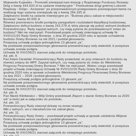
Wojewoda Kujawsko - Pomorski zmniejszył nam dotację z Rządowego Funduszu Rozwoju
Statut
Dróg o kwotę 444.633 zł na zadanie inwestycyjne " Przebudowa drogi gminnej Lubomin
Rządowy - Grójec - Arciszewo" po przeprowadzonym postępowaniu przetargowym kwota na
Uchwały
realizację tego zadania zmniejszyła się o kwotę 284.185 zł.
Zwiększono środki na zadanie inwestycyjne pn. "Budowa placu zabaw w miejscowości
Boniewo" kwota 40.000 zł
Projekty uchwał
Również przeniesiono środki pomiędzy paragrafami i rozdziałami klasyfikacji budżetowej.
Zwiększono deficyt budżetu o kwotę 243.278 zł, który planuje się pokryć wolnymi środkami.
Zarządzenia
Przewodniczący Rady zapytał radnych, czy mają pytania do przedstawionych zmian do
budżetu? Nikt nie miał pytań. Przedstawił projekt uchwały zmieniającej uchwałę Nr
Protokoły
XVII/121/20 Rady Gminy Boniewo z dnia 30 grudnia 2020 roku w sprawie uchwalenia
budżetu Gminy Boniewo na rok 2021 i poddał głosowaniu.
Powyższą uchwałę podjęto jednogłośnie 13 głosami „za”.
Opłaty i podatki
Na podstawie przeprowadzonego głosowania przewodniczący rady stwierdził, iż powyższa
uchwała została podjęta.
Zagospodarowanie przestrzenne
Uchwała Nr XXI/156/21 stanowi załącznik do niniejszego protokołu.
Ad. pkt. 8.
Pan Adam Ciesielski -Przewodniczący Rady powiedział, że przy zmianach do budżetu są
Obwieszczenia,Zawiadomienia, sprawozdania ochrony środowiska
również zmiany do WPF. Zapytał radnych, czy mają pytania do zmian do Wieloletniej
Prognozy Finansowej Gminy Boniewo ? Nikt nie miał pytań. Wobec czego przedstawił
Decyzje o środowiskowych uwarunkowaniach
projekt uchwały zmieniającej Uchwałę Nr XVII/122/20 Rady Gminy Boniewo z dnia 30
grudnia 2020 roku w sprawie uchwalenia Wieloletniej Prognozy Finansowej Gminy Boniewo
REWITALIZACJA GMINY BONIEWO
na lata 2021 – 2028 i poddał głosowaniu.
Powyższą uchwałę podjęto jednogłośnie 13 głosami „za”.
PPWOW
Na podstawie przeprowadzonego głosowania przewodniczący rady stwierdził, iż powyższa
uchwała została podjęta.
Aktualności
Uchwała Nr XXI/157/21 stanowi załącznik do niniejszego protokołu.
Ad. pkt. 9.
konkursy
Pan Marek Klimkiewicz – Wójt Gminy przedstawił „Raport o stanie Gminy Boniewo za 2020
rok” w treści jak w załączniku do protokołu.
Ad. pkt. 10.
Podręcznik PPWOW
Przewodniczący Rady otworzył debatę na temat strategii.
Nikt z radnych, ani z mieszkańców nie zabrał głosu.
Plan działania
Ad. pkt. 11.
Przewodniczący Rady Gminy – przedstawił projekt uchwały w sprawie udzielenia Wójtowi
Strategia Rozwiązywania Problemów Społecznych
Gminy Boniewo wotum zaufania i poddał głosowaniu.
Powyższą uchwałę podjęto jednogłośnie 13 głosami „za”.
Na podstawie przeprowadzonego głosowania przewodniczący rady stwierdził, iż powyższa
Lista osób kluczowych
uchwała została podjęta.
Uchwała Nr XXI/158/21 stanowi załącznik do niniejszego protokołu.
Lista aktywności społecznych
Ad. pkt. 12.