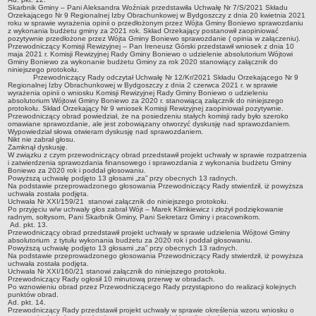
Skarbnik Gminy – Pani Aleksandra Woźniak przedstawiła Uchwałę Nr 7/S/2021 Składu
Lista lokalnych liderów
Orzekającego Nr 9 Regionalnej Izby Obrachunkowej w Bydgoszczy z dnia 20 kwietnia 2021
roku w sprawie wyrażenia opinii o przedłożonym przez Wójta Gminy Boniewo sprawozdaniu
z wykonania budżetu gminy za 2021 rok. Skład Orzekający postanowił zaopiniować
Podmioty uprawnione do świadczenia usług integracji społecznej
pozytywnie przedłożone przez Wójta Gminy Boniewo sprawozdanie ( opinia w załączeniu).
Przewodniczący Komisji Rewizyjnej – Pan Ireneusz Górski przedstawił wniosek z dnia 10
Podmioty realizujące usługi integracji społecznej w 2009
maja 2021 r. Komisji Rewizyjnej Rady Gminy Boniewo o udzielenie absolutorium Wójtowi
Gminy Boniewo za wykonanie budżetu Gminy za rok 2020 stanowiący załącznik do
Wykaz usług społecznych
niniejszego protokołu.
Przewodniczący Rady odczytał Uchwałę Nr 12/Kr/2021 Składu Orzekającego Nr 9
Regionalnej Izby Obrachunkowej w Bydgoszczy z dnia 2 czerwca 2021 r. w sprawie
Plan utrwalania rezultatów
wyrażenia opinii o wniosku Komisji Rewizyjnej Rady Gminy Boniewo o udzieleniu
absolutorium Wójtowi Gminy Boniewo za 2020 r. stanowiącą załącznik do niniejszego
FUNDUSZ WSPARCIA
protokołu. Skład Orzekający Nr 9 wniosek Komisji Rewizyjnej zaopiniował pozytywnie.
Przewodniczący obrad powiedział, że na posiedzeniu stałych komisji rady było szeroko
MIENIE KOMUNALNE
omawiane sprawozdanie, ale jest zobowiązany otworzyć dyskusję nad sprawozdaniem.
Wypowiedział słowa otwieram dyskusję nad sprawozdaniem.
2006
Nikt nie zabrał głosu.
Zamknął dyskusję.
2007
W związku z czym przewodniczący obrad przedstawił projekt uchwały w sprawie rozpatrzenia
i zatwierdzenia sprawozdania finansowego i sprawozdania z wykonania budżetu Gminy
2008
Boniewo za 2020 rok i poddał głosowaniu.
Powyższą uchwałę podjęto 13 głosami „za” przy obecnych 13 radnych.
Na podstawie przeprowadzonego głosowania Przewodniczący Rady stwierdził, iż powyższa
2010
uchwała została podjęta.
Uchwała Nr XXI/159/21 stanowi załącznik do niniejszego protokołu.
2009
Po przyjęciu w/w uchwały głos zabrał Wójt – Marek Klimkiewicz i złożył podziękowanie
radnym, sołtysom, Pani Skarbnik Gminy, Pani Sekretarz Gminy i pracownikom.
POMOC PUBLICZNA
Ad. pkt. 13.
Przewodniczący obrad przedstawił projekt uchwały w sprawie udzielenia Wójtowi Gminy
PUBLICZNIE DOSTĘPNY WYKAZ DANYCH ZAWIERAJĄCYCH INFORMACJE O
absolutorium z tytułu wykonania budżetu za 2020 rok i poddał głosowaniu.
ŚRODOWISKU I JEGO OCHRONIE
Powyższą uchwałę podjęto 13 głosami „za” przy obecnych 13 radnych.
Na podstawie przeprowadzonego głosowania Przewodniczący Rady stwierdził, iż powyższa
Pliki do pobrania
uchwała została podjęta.
Uchwała Nr XXI/160/21 stanowi załącznik do niniejszego protokołu.
Udostepnianie informacji o środowisku
Przewodniczący Rady ogłosił 10 minutową przerwę w obradach.
Po wznowieniu obrad przez Przewodniczącego Rady przystąpiono do realizacji kolejnych
punktów obrad.
Informacja o wykazie
Ad. pkt. 14.
Przewodniczący Rady przedstawił projekt uchwały w sprawie określenia wzoru wniosku o