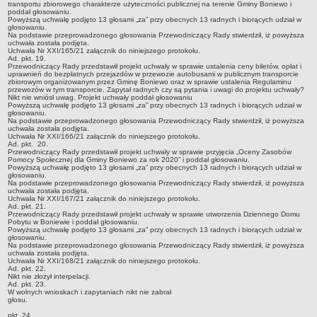
2013-2032
transportu zbiorowego charakterze użyteczności publicznej na terenie Gminy Boniewo i
poddał głosowaniu.
regulaminu utrzymania czystości i porządku na terenie Gminy
Powyższą uchwałę podjęto 13 głosami „za” przy obecnych 13 radnych i biorących udział w
głosowaniu.
Boniewo
Na podstawie przeprowadzonego głosowania Przewodniczący Rady stwierdził, iż powyższa
uchwała została podjęta.
Uchwała Nr XXI/165/21 załącznik do niniejszego protokołu.
Plan Gospodarki Niskoemisyjnej dla Gminy Boniewo
Ad. pkt. 19.
Przewodniczący Rady przedstawił projekt uchwały w sprawie ustalenia ceny biletów, opłat i
GMINNY PROGRAM PRZECIWDZIAŁANIA PRZEMOCY W
uprawnień do bezpłatnych przejazdów w przewozie autobusami w publicznym transporcie
zbiorowym organizowanym przez Gminę Boniewo oraz w sprawie ustalenia Regulaminu
RODZINIE ORAZ OCHRONY OFIAR PRZEMOCY W RODZINIE
przewozów w tym transporcie. Zapytał radnych czy są pytania i uwagi do projektu uchwały?
Nikt nie wniósł uwag. Projekt uchwały poddał głosowaniu
Wieloletni program gospodarowania mieszkaniowym zasobem
Powyższą uchwałę podjęto 13 głosami „za” przy obecnych 13 radnych i biorących udział w
głosowaniu.
Gminy Boniewo
Na podstawie przeprowadzonego głosowania Przewodniczący Rady stwierdził, iż powyższa
uchwała została podjęta.
Regulamin dostarczania wody i odprowadzania ścieków na terenie
Uchwała Nr XXI/166/21 załącznik do niniejszego protokołu.
Ad. pkt. 20.
Gminy Boniewo
Przewodniczący Rady przedstawił projekt uchwały w sprawie przyjęcia „Oceny Zasobów
Pomocy Społecznej dla Gminy Boniewo za rok 2020” i poddał głosowaniu.
PROGRAM OSŁONOWY W ZAKRESIE DOŻYWIANIA POSIŁEK W
Powyższą uchwałę podjęto 13 głosami „za” przy obecnych 13 radnych i biorących udział w
głosowaniu.
SZKOLE I W DOMU
Na podstawie przeprowadzonego głosowania Przewodniczący Rady stwierdził, iż powyższa
uchwała została podjęta.
Programu opieki nad zwierzętami bezdomnymi oraz zapobiegania
Uchwała Nr XXI/167/21 załącznik do niniejszego protokołu.
Ad. pkt. 21.
bezdomności zwierząt na terenie Gminy Boniewo
Przewodniczący Rady przedstawił projekt uchwały w sprawie utworzenia Dziennego Domu
Pobytu w Boniewie i poddał głosowaniu.
Gminny Program Opieki Nad Zabytkami Gminy Boniewo na lata
Powyższą uchwałę podjęto 13 głosami „za” przy obecnych 13 radnych i biorących udział w
głosowaniu.
2023 - 2026
Na podstawie przeprowadzonego głosowania Przewodniczący Rady stwierdził, iż powyższa
uchwała została podjęta.
Program profilaktyki i wczesnego wykrywania osteoporozy wśród
Uchwała Nr XXI/168/21 załącznik do niniejszego protokołu.
Ad. pkt. 22.
mieszkańców Gminy Boniewo na lata 2023-2025”
Nikt nie złożył interpelacji.
Ad. pkt. 23.
W wolnych wnioskach i zapytaniach nikt nie zabrał
Gminny Program Wspierania Rodziny dla Gminy Boniewo na lata
głosu.
2024-2026
Ad
pkt. 24.