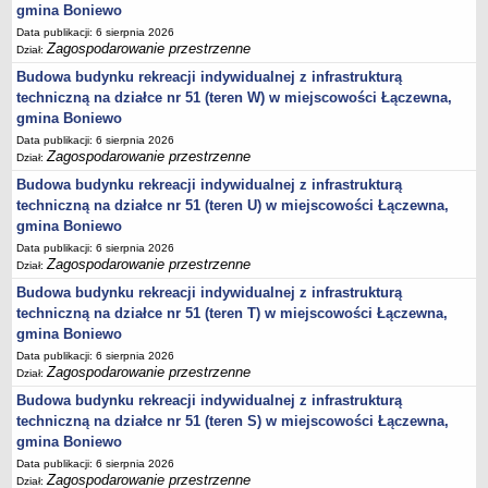
sprawozdania z wykonania budżetu
gmina Boniewo
Plan postępowań na 2026 rok
Data publikacji: 6 sierpnia 2026
Zagospodarowanie przestrzenne
Dział:
Plan postępowań o udzielenie zamówień na rok 2025
Budowa budynku rekreacji indywidualnej z infrastrukturą
Plan postępowań na rok 2024
techniczną na działce nr 51 (teren W) w miejscowości Łączewna,
Plan postępowań o udzielenie zamówień na rok 2023
gmina Boniewo
Data publikacji: 6 sierpnia 2026
Plan postępowań o udzielenie zamówień na rok 2022
Zagospodarowanie przestrzenne
Dział:
Plan postępowań w 2021 roku
Budowa budynku rekreacji indywidualnej z infrastrukturą
Plan postępowań o udzielenie zamówień w 2020 roku
techniczną na działce nr 51 (teren U) w miejscowości Łączewna,
gmina Boniewo
Plan postępowań o udzielenie zamówień na 2019
Data publikacji: 6 sierpnia 2026
Plan postępowań o udzielenie zamówień w 2018 roku
Zagospodarowanie przestrzenne
Dział:
Plan postępowań o udzielenie zamówień w 2017 roku
Budowa budynku rekreacji indywidualnej z infrastrukturą
techniczną na działce nr 51 (teren T) w miejscowości Łączewna,
Dług publiczny, Pomoc publiczna
gmina Boniewo
Realizacja inwestycji
Data publikacji: 6 sierpnia 2026
przetargi
Zagospodarowanie przestrzenne
Dział:
Konkursy
Budowa budynku rekreacji indywidualnej z infrastrukturą
techniczną na działce nr 51 (teren S) w miejscowości Łączewna,
elektronizacja zamówień publicznych
gmina Boniewo
zamówienia do 170 000 PLN
Data publikacji: 6 sierpnia 2026
Zagospodarowanie przestrzenne
PRAWO LOKALNE
Dział: