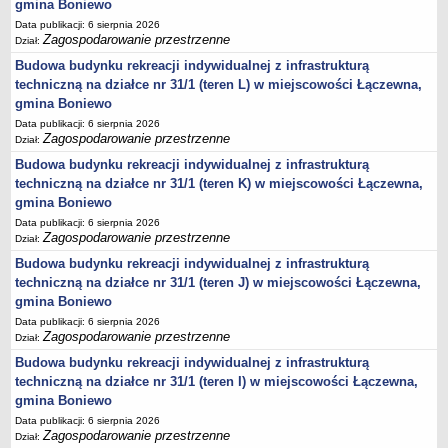
gmina Boniewo
Lista lokalnych liderów
Data publikacji: 6 sierpnia 2026
Zagospodarowanie przestrzenne
Dział:
Podmioty uprawnione do świadczenia usług integracji społecznej
Budowa budynku rekreacji indywidualnej z infrastrukturą
Podmioty realizujące usługi integracji społecznej w 2009
techniczną na działce nr 31/1 (teren L) w miejscowości Łączewna,
Wykaz usług społecznych
gmina Boniewo
Data publikacji: 6 sierpnia 2026
Plan utrwalania rezultatów
Zagospodarowanie przestrzenne
Dział:
FUNDUSZ WSPARCIA
Budowa budynku rekreacji indywidualnej z infrastrukturą
MIENIE KOMUNALNE
techniczną na działce nr 31/1 (teren K) w miejscowości Łączewna,
2006
gmina Boniewo
2007
Data publikacji: 6 sierpnia 2026
Zagospodarowanie przestrzenne
Dział:
2008
Budowa budynku rekreacji indywidualnej z infrastrukturą
2010
techniczną na działce nr 31/1 (teren J) w miejscowości Łączewna,
2009
gmina Boniewo
POMOC PUBLICZNA
Data publikacji: 6 sierpnia 2026
Zagospodarowanie przestrzenne
Dział:
PUBLICZNIE DOSTĘPNY WYKAZ DANYCH ZAWIERAJĄCYCH INFORMACJE O
ŚRODOWISKU I JEGO OCHRONIE
Budowa budynku rekreacji indywidualnej z infrastrukturą
Pliki do pobrania
techniczną na działce nr 31/1 (teren I) w miejscowości Łączewna,
Udostepnianie informacji o środowisku
gmina Boniewo
Data publikacji: 6 sierpnia 2026
Informacja o wykazie
Zagospodarowanie przestrzenne
Dział: