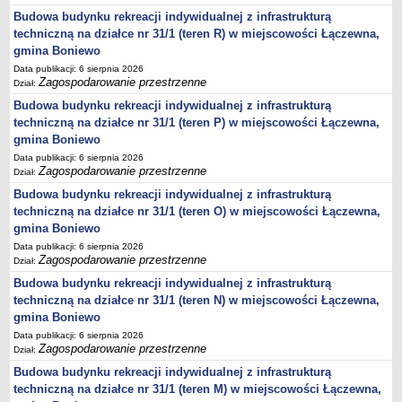
Statut
Budowa budynku rekreacji indywidualnej z infrastrukturą
techniczną na działce nr 31/1 (teren R) w miejscowości Łączewna,
Uchwały
gmina Boniewo
Projekty uchwał
Data publikacji: 6 sierpnia 2026
Zagospodarowanie przestrzenne
Zarządzenia
Dział:
Budowa budynku rekreacji indywidualnej z infrastrukturą
Protokoły
techniczną na działce nr 31/1 (teren P) w miejscowości Łączewna,
Opłaty i podatki
gmina Boniewo
Zagospodarowanie przestrzenne
Data publikacji: 6 sierpnia 2026
Zagospodarowanie przestrzenne
Dział:
Obwieszczenia,Zawiadomienia, sprawozdania ochrony środowiska
Budowa budynku rekreacji indywidualnej z infrastrukturą
Decyzje o środowiskowych uwarunkowaniach
techniczną na działce nr 31/1 (teren O) w miejscowości Łączewna,
REWITALIZACJA GMINY BONIEWO
gmina Boniewo
PPWOW
Data publikacji: 6 sierpnia 2026
Aktualności
Zagospodarowanie przestrzenne
Dział:
konkursy
Budowa budynku rekreacji indywidualnej z infrastrukturą
techniczną na działce nr 31/1 (teren N) w miejscowości Łączewna,
Podręcznik PPWOW
gmina Boniewo
Plan działania
Data publikacji: 6 sierpnia 2026
Zagospodarowanie przestrzenne
Dział:
Strategia Rozwiązywania Problemów Społecznych
Budowa budynku rekreacji indywidualnej z infrastrukturą
Lista osób kluczowych
techniczną na działce nr 31/1 (teren M) w miejscowości Łączewna,
Lista aktywności społecznych