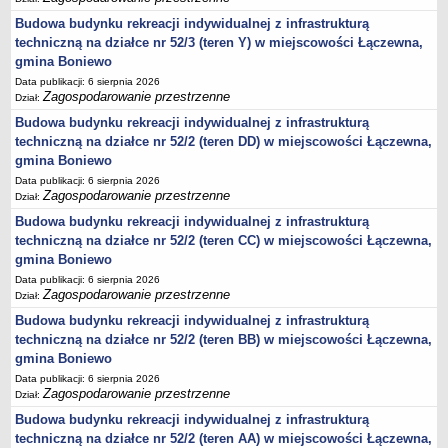
Budowa budynku rekreacji indywidualnej z infrastrukturą
jednostki pomocnicze /sołectwa Gminy Boniewo/
techniczną na działce nr 52/3 (teren Y) w miejscowości Łączewna,
Gminne Instytucje Kultury
gmina Boniewo
Nabór pracowników na stanowiska pracy
Data publikacji: 6 sierpnia 2026
Zagospodarowanie przestrzenne
Dział:
Deklaracja dostępności strony internetowej Urzędu Gminy Boniewo
Budowa budynku rekreacji indywidualnej z infrastrukturą
RODO
techniczną na działce nr 52/2 (teren DD) w miejscowości Łączewna,
REJESTRY
gmina Boniewo
Rejestry i ewidencje
Data publikacji: 6 sierpnia 2026
Zagospodarowanie przestrzenne
Dział:
Rejestr działalności regulowanej
Budowa budynku rekreacji indywidualnej z infrastrukturą
Ewidencja udzielonych i cofniętych zezwoleń na prowadzenie
techniczną na działce nr 52/2 (teren CC) w miejscowości Łączewna,
Zbiorowego Zaopatrzenia w Wodę i Zbiorowego Odprowadzania
gmina Boniewo
Ścieków
Data publikacji: 6 sierpnia 2026
Rejestr Instytucji Kultury
Zagospodarowanie przestrzenne
Dział:
Zestawienie przedsiębiorców w zakresie opróżniania zbiorników
Budowa budynku rekreacji indywidualnej z infrastrukturą
bezodpływowych lub osadników
techniczną na działce nr 52/2 (teren BB) w miejscowości Łączewna,
AKTUALNOŚCI GMINY BONIEWO
gmina Boniewo
FINANSE GMINY
Data publikacji: 6 sierpnia 2026
Zagospodarowanie przestrzenne
Dział:
Majątek gminy
Budowa budynku rekreacji indywidualnej z infrastrukturą
Budżet
techniczną na działce nr 52/2 (teren AA) w miejscowości Łączewna,