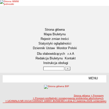
Strona główna
Mapa Biuletynu
Rejestr zmian treści
Statystyki oglądalności
Dziennik Ustaw
Monitor Polski
Menu dodatkowe
Dla słabowidzących
A
powiększ czcionkę
A
standardowy rozmiar czcionki
A
pomniejsz czcionkę
Redakcja Biuletynu
Kontakt
Instrukcja obsługi
Wyszukiwarka artykułów
Szukaj
MENU
Menu
AKTUALNOŚCI
NASZA GMINA
Lokalizacja
ścieżka nawigacji
Strona główna
> Programy
> Program profilaktyki i rozwiązywania problemów alkoholowych
> UCHWAŁA NR XX/147/26RADY GMINY BONIEWO z dnia 27 kwietnia 2026 r.zmieniająca uchwa
Zadania publiczne
Związki i stowarzyszenia