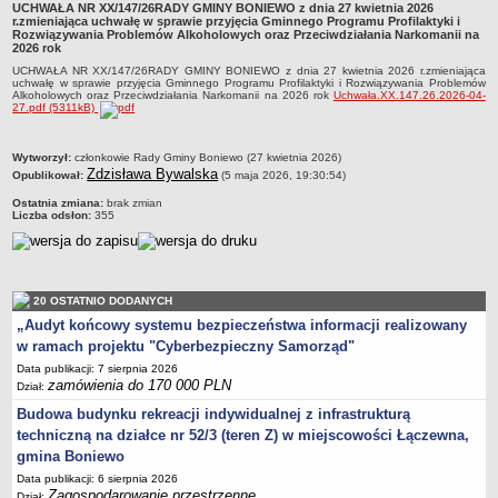
UCHWAŁA NR XX/147/26RADY GMINY BONIEWO z dnia 27 kwietnia 2026
Zabytki Gminy
r.zmieniająca uchwałę w sprawie przyjęcia Gminnego Programu Profilaktyki i
Rozwiązywania Problemów Alkoholowych oraz Przeciwdziałania Narkomanii na
2026 rok
Plan Zagospodarowania Przestrzennego
UCHWAŁA NR XX/147/26RADY GMINY BONIEWO z dnia 27 kwietnia 2026 r.zmieniająca
Plan ogólny Gminy Boniewo
uchwałę w sprawie przyjęcia Gminnego Programu Profilaktyki i Rozwiązywania Problemów
Alkoholowych oraz Przeciwdziałania Narkomanii na 2026 rok
Uchwała.XX.147.26.2026-04-
Miejscowy Plan Zagospodarowania Przestrzennego wybranych
27.pdf (5311kB)
terenów Gminy Boniewo
metryczka
System Informacji Przestrzennej e-mapa
Wytworzył:
członkowie Rady Gminy Boniewo (27 kwietnia 2026)
Zdzisława Bywalska
Opublikował:
(5 maja 2026, 19:30:54)
petycje
Ostatnia zmiana:
brak zmian
ponowne wykorzystywanie
Liczba odsłon:
355
pomoc prawna
Punkt potwierdzania profilu zaufanego
20 OSTATNIO DODANYCH
Porozumienia
„Audyt końcowy systemu bezpieczeństwa informacji realizowany
Infromacje w zakresie preferencyjnego paliwa stałego
w ramach projektu "Cyberbezpieczny Samorząd"
ocena jakości wody
Data publikacji: 7 sierpnia 2026
zamówienia do 170 000 PLN
WŁADZE I STRUKTURA
Dział:
Rada gminy
Budowa budynku rekreacji indywidualnej z infrastrukturą
techniczną na działce nr 52/3 (teren Z) w miejscowości Łączewna,
Urząd gminy
gmina Boniewo
Wójt
Data publikacji: 6 sierpnia 2026
Zagospodarowanie przestrzenne
Jednostki organizacyjne
Dział: