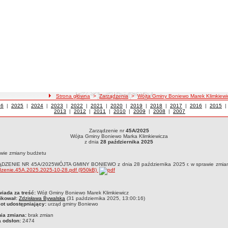
ścieżka nawigacji
Strona główna
>
Zarządzenia
>
Wójta Gminy Boniewo Marek Klimkiewi
ządzenia z roku
26
Wójta Gminy Boniewo Marek Klimkiewicz
|
Zarządzenia z roku
2025
Wójta Gminy Boniewo Marek Klimkiewicz
|
Zarządzenia z roku
2024
Wójta Gminy Boniewo Marek Klimkiewicz
|
Zarządzenia z roku
2023
Wójta Gminy Boniewo Marek Klimkiewicz
|
Zarządzenia z roku
2022
Wójta Gminy Boniewo Marek Klimkiewicz
|
Zarządzenia z roku
2021
Wójta Gminy Boniewo Marek Klimkiewicz
|
Zarządzenia z roku
2020
Wójta Gminy Boniewo Marek Klimkiewicz
|
Zarządzenia z roku
2019
Wójta Gminy Boniewo Marek Klimkie
|
Zarządzenia z roku
2018
Wójta Gminy Boniewo Marek
|
Zarządzenia z roku
2017
Wójta Gminy Bonie
|
Zarządzenia z r
2016
Wójta Gmin
|
Zarządz
2015
Wó
2013
Wójta Gminy Boniewo Marek Klimkiewicz
|
Zarządzenia z roku
2012
Wójta Gminy Boniewo Marek Klimkiewicz
|
Zarządzenia z roku
2011
Wójta Gminy Boniewo Marek Klimkiewicz
|
Zarządzenia z roku
2010
Wójta Gminy Boniewo Marek Klimkiewicz
|
Zarządzenia z roku
2009
Wójta Gminy Boniewo Marek Klimki
|
Zarządzenia z roku
2008
Wójta Gminy Boniewo Mare
|
Zarządzenia z roku
2007
Wójta Gminy Boni
Zarządzenie nr
45A/2025
dzenie nr 45A/2025Wójta Gminy Boniewo Marka Klimkiewiczaz dnia 28 października 
Wójta Gminy Boniewo Marka Klimkiewicza
z dnia
28 października 2025
awie zmiany budżetu
DZENIE NR 45A/2025WÓJTA GMINY BONIEWO z dnia 28 października 2025 r. w sprawie zmia
dzenie.45A.2025.2025-10-28.pdf (950kB)
czka
iada za treść:
Wójt Gminy Boniewo Marek Klimkiewicz
ikował:
Zdzisława Bywalska
(31 października 2025, 13:00:16)
ot udostępniający:
urząd gminy Boniewo
nia zmiana:
brak zmian
a odsłon:
2474