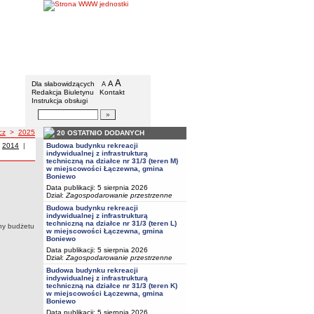
Urząd Gminy w Boniewie
Menu dodatkowe
A
powiększ czcionkę
A
standardowy rozmiar czcionki
Dla słabowidzących
A
pomniejsz czcionkę
Redakcja Biuletynu
Kontakt
Instrukcja obsługi
Wyszukiwarka artykułów
Szukaj
cz
>
2025
20 OSTATNIO DODANYCH
wicz
 Klimkiewicz
wo Marek Klimkiewicz
oku
y Boniewo Marek Klimkiewicz
enia z roku
jta Gminy Boniewo Marek Klimkiewicz
|
Zarządzenia z roku
2014
Wójta Gminy Boniewo Marek Klimkiewicz
|
Zarządzenia z roku
Budowa budynku rekreacji
ewicz
k Klimkiewicz
ewo Marek Klimkiewicz
indywidualnej z infrastrukturą
techniczną na działce nr 31/3 (teren M)
w miejscowości Łączewna, gmina
Boniewo
2025w sprawie zmiany budżetu
Data publikacji: 5 sierpnia 2026
Dział:
Zagospodarowanie przestrzenne
Budowa budynku rekreacji
indywidualnej z infrastrukturą
techniczną na działce nr 31/3 (teren L)
ny budżetu
w miejscowości Łączewna, gmina
Boniewo
Data publikacji: 5 sierpnia 2026
Dział:
Zagospodarowanie przestrzenne
Budowa budynku rekreacji
indywidualnej z infrastrukturą
techniczną na działce nr 31/3 (teren K)
w miejscowości Łączewna, gmina
Boniewo
Data publikacji: 5 sierpnia 2026