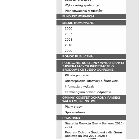
Wykaz usług społecznych
Plan utrwalania rezultatów
FUNDUSZ WSPARCIA
MIENIE KOMUNALNE
2006
2007
2008
2010
2009
POMOC PUBLICZNA
PUBLICZNIE DOSTĘPNY WYKAZ DANYCH
ZAWIERAJĄCYCH INFORMACJE O
ŚRODOWISKU I JEGO OCHRONIE
Pliki do pobrania
Udostepnianie informacji o środowisku
Informacja o wykazie
harmonogram odbioru odpadów
GMINNY KOMITET OCHRONY PAMIĘCI
WALK I MĘCZEŃSTWA
Plany pracy
Sprawozdania
PROGRAMY
Startegia Rozwoju Gminy Boniewo 2025-
2034
Program Ochrony Środowiska dla Gminy
Boniewo na lata 2024-2028 z