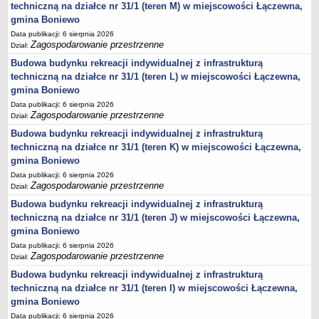
techniczną na działce nr 31/1 (teren M) w miejscowości Łączewna,
Lista lokalnych liderów
gmina Boniewo
Podmioty uprawnione do świadczenia usług integracji społecznej
Data publikacji: 6 sierpnia 2026
Zagospodarowanie przestrzenne
Dział:
Podmioty realizujące usługi integracji społecznej w 2009
Budowa budynku rekreacji indywidualnej z infrastrukturą
Wykaz usług społecznych
techniczną na działce nr 31/1 (teren L) w miejscowości Łączewna,
gmina Boniewo
Plan utrwalania rezultatów
Data publikacji: 6 sierpnia 2026
FUNDUSZ WSPARCIA
Zagospodarowanie przestrzenne
Dział:
MIENIE KOMUNALNE
Budowa budynku rekreacji indywidualnej z infrastrukturą
2006
techniczną na działce nr 31/1 (teren K) w miejscowości Łączewna,
2007
gmina Boniewo
2008
Data publikacji: 6 sierpnia 2026
Zagospodarowanie przestrzenne
Dział:
2010
Budowa budynku rekreacji indywidualnej z infrastrukturą
2009
techniczną na działce nr 31/1 (teren J) w miejscowości Łączewna,
POMOC PUBLICZNA
gmina Boniewo
PUBLICZNIE DOSTĘPNY WYKAZ DANYCH ZAWIERAJĄCYCH INFORMACJE O
Data publikacji: 6 sierpnia 2026
ŚRODOWISKU I JEGO OCHRONIE
Zagospodarowanie przestrzenne
Dział:
Pliki do pobrania
Budowa budynku rekreacji indywidualnej z infrastrukturą
Udostepnianie informacji o środowisku
techniczną na działce nr 31/1 (teren I) w miejscowości Łączewna,
gmina Boniewo
Informacja o wykazie
Data publikacji: 6 sierpnia 2026