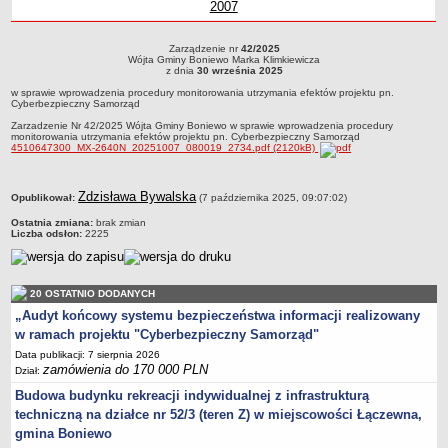
2007
Wójta Gminy Boniewo Marek
Klimkiewicz
Marek Klimkiewicz
Boniewo Marek
Klimkiewicz
roku
Boniewo
Boniewo
z roku
Gm
z
Zabytki Gminy
Klimkiewicz
Klimkiewicz
Marek
Marek
Boni
Klimkiewicz
Klimkiewi
Mar
Kl
Plan Zagospodarowania Przestrzennego
Zarządzenie nr
42/2025
Zarządzenie nr 42/2025Wójta Gminy Boniewo Marka Klimkiewiczaz dnia 30
Wójta Gminy Boniewo Marka Klimkiewicza
Klimki
września 2025w sprawie wprowadzenia procedury monitorowania utrzymania
Plan ogólny Gminy Boniewo
z dnia
30 września 2025
efektów projektu pn. Cyberbezpieczny Samorząd
w sprawie wprowadzenia procedury monitorowania utrzymania efektów projektu pn.
Miejscowy Plan Zagospodarowania Przestrzennego wybranych
Cyberbezpieczny Samorząd
terenów Gminy Boniewo
Zarzadzenie Nr 42/2025 Wójta Gminy Boniewo w sprawie wprowadzenia procedury
monitorowania utrzymania efektów projektu pn. Cyberbezpieczny Samorząd
System Informacji Przestrzennej e-mapa
4510647300_MX-2640N_20251007_080019_2734.pdf (2120kB)
petycje
metryczka
ponowne wykorzystywanie
Zdzisława Bywalska
Opublikował:
(7 października 2025, 09:07:02)
pomoc prawna
Ostatnia zmiana:
brak zmian
Liczba odsłon:
2225
Punkt potwierdzania profilu zaufanego
Porozumienia
20 OSTATNIO DODANYCH
Infromacje w zakresie preferencyjnego paliwa stałego
„Audyt końcowy systemu bezpieczeństwa informacji realizowany
ocena jakości wody
w ramach projektu "Cyberbezpieczny Samorząd"
WŁADZE I STRUKTURA
Data publikacji: 7 sierpnia 2026
Rada gminy
zamówienia do 170 000 PLN
Dział:
Budowa budynku rekreacji indywidualnej z infrastrukturą
Urząd gminy
techniczną na działce nr 52/3 (teren Z) w miejscowości Łączewna,
Wójt
gmina Boniewo
Jednostki organizacyjne