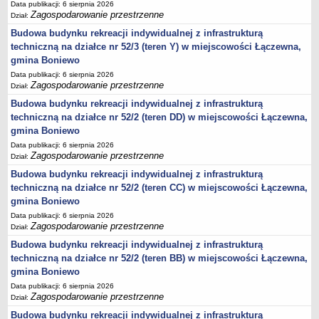
Data publikacji: 6 sierpnia 2026
Zagospodarowanie przestrzenne
Dział:
jednostki pomocnicze /sołectwa Gminy Boniewo/
Budowa budynku rekreacji indywidualnej z infrastrukturą
Gminne Instytucje Kultury
techniczną na działce nr 52/3 (teren Y) w miejscowości Łączewna,
Nabór pracowników na stanowiska pracy
gmina Boniewo
Deklaracja dostępności strony internetowej Urzędu Gminy Boniewo
Data publikacji: 6 sierpnia 2026
Zagospodarowanie przestrzenne
Dział:
RODO
Budowa budynku rekreacji indywidualnej z infrastrukturą
REJESTRY
techniczną na działce nr 52/2 (teren DD) w miejscowości Łączewna,
Rejestry i ewidencje
gmina Boniewo
Rejestr działalności regulowanej
Data publikacji: 6 sierpnia 2026
Zagospodarowanie przestrzenne
Dział:
Ewidencja udzielonych i cofniętych zezwoleń na prowadzenie
Budowa budynku rekreacji indywidualnej z infrastrukturą
Zbiorowego Zaopatrzenia w Wodę i Zbiorowego Odprowadzania
techniczną na działce nr 52/2 (teren CC) w miejscowości Łączewna,
Ścieków
gmina Boniewo
Rejestr Instytucji Kultury
Data publikacji: 6 sierpnia 2026
Zestawienie przedsiębiorców w zakresie opróżniania zbiorników
Zagospodarowanie przestrzenne
Dział:
bezodpływowych lub osadników
Budowa budynku rekreacji indywidualnej z infrastrukturą
AKTUALNOŚCI GMINY BONIEWO
techniczną na działce nr 52/2 (teren BB) w miejscowości Łączewna,
FINANSE GMINY
gmina Boniewo
Majątek gminy
Data publikacji: 6 sierpnia 2026
Zagospodarowanie przestrzenne
Dział:
Budżet
Budowa budynku rekreacji indywidualnej z infrastrukturą