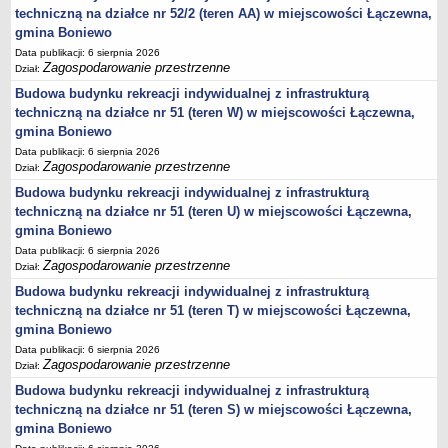
sprawozdania z wykonania budżetu
techniczną na działce nr 52/2 (teren AA) w miejscowości Łączewna,
Plan postępowań na 2026 rok
gmina Boniewo
Data publikacji: 6 sierpnia 2026
Plan postępowań o udzielenie zamówień na rok 2025
Zagospodarowanie przestrzenne
Dział:
Plan postępowań na rok 2024
Budowa budynku rekreacji indywidualnej z infrastrukturą
Plan postępowań o udzielenie zamówień na rok 2023
techniczną na działce nr 51 (teren W) w miejscowości Łączewna,
gmina Boniewo
Plan postępowań o udzielenie zamówień na rok 2022
Data publikacji: 6 sierpnia 2026
Plan postępowań w 2021 roku
Zagospodarowanie przestrzenne
Dział:
Plan postępowań o udzielenie zamówień w 2020 roku
Budowa budynku rekreacji indywidualnej z infrastrukturą
techniczną na działce nr 51 (teren U) w miejscowości Łączewna,
Plan postępowań o udzielenie zamówień na 2019
gmina Boniewo
Plan postępowań o udzielenie zamówień w 2018 roku
Data publikacji: 6 sierpnia 2026
Plan postępowań o udzielenie zamówień w 2017 roku
Zagospodarowanie przestrzenne
Dział:
Dług publiczny, Pomoc publiczna
Budowa budynku rekreacji indywidualnej z infrastrukturą
techniczną na działce nr 51 (teren T) w miejscowości Łączewna,
Realizacja inwestycji
gmina Boniewo
przetargi
Data publikacji: 6 sierpnia 2026
Zagospodarowanie przestrzenne
Dział:
Konkursy
Budowa budynku rekreacji indywidualnej z infrastrukturą
elektronizacja zamówień publicznych
techniczną na działce nr 51 (teren S) w miejscowości Łączewna,
zamówienia do 170 000 PLN
gmina Boniewo
PRAWO LOKALNE