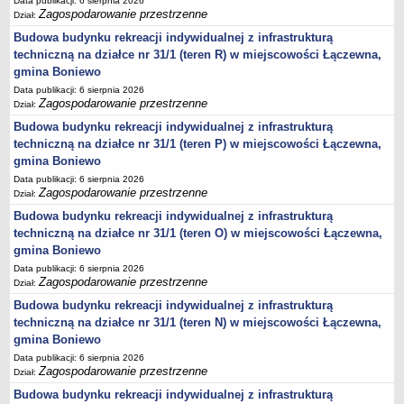
Data publikacji: 6 sierpnia 2026
Statut
Zagospodarowanie przestrzenne
Dział:
Budowa budynku rekreacji indywidualnej z infrastrukturą
Uchwały
techniczną na działce nr 31/1 (teren R) w miejscowości Łączewna,
Projekty uchwał
gmina Boniewo
Zarządzenia
Data publikacji: 6 sierpnia 2026
Zagospodarowanie przestrzenne
Dział:
Protokoły
Budowa budynku rekreacji indywidualnej z infrastrukturą
Opłaty i podatki
techniczną na działce nr 31/1 (teren P) w miejscowości Łączewna,
Zagospodarowanie przestrzenne
gmina Boniewo
Obwieszczenia,Zawiadomienia, sprawozdania ochrony środowiska
Data publikacji: 6 sierpnia 2026
Zagospodarowanie przestrzenne
Dział:
Decyzje o środowiskowych uwarunkowaniach
Budowa budynku rekreacji indywidualnej z infrastrukturą
REWITALIZACJA GMINY BONIEWO
techniczną na działce nr 31/1 (teren O) w miejscowości Łączewna,
PPWOW
gmina Boniewo
Aktualności
Data publikacji: 6 sierpnia 2026
Zagospodarowanie przestrzenne
konkursy
Dział:
Budowa budynku rekreacji indywidualnej z infrastrukturą
Podręcznik PPWOW
techniczną na działce nr 31/1 (teren N) w miejscowości Łączewna,
Plan działania
gmina Boniewo
Strategia Rozwiązywania Problemów Społecznych
Data publikacji: 6 sierpnia 2026
Zagospodarowanie przestrzenne
Dział:
Lista osób kluczowych
Budowa budynku rekreacji indywidualnej z infrastrukturą
Lista aktywności społecznych