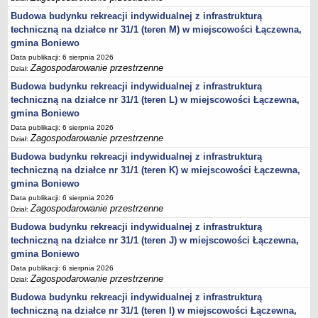
Budowa budynku rekreacji indywidualnej z infrastrukturą
Lista lokalnych liderów
techniczną na działce nr 31/1 (teren M) w miejscowości Łączewna,
Podmioty uprawnione do świadczenia usług integracji społecznej
gmina Boniewo
Podmioty realizujące usługi integracji społecznej w 2009
Data publikacji: 6 sierpnia 2026
Zagospodarowanie przestrzenne
Dział:
Wykaz usług społecznych
Budowa budynku rekreacji indywidualnej z infrastrukturą
Plan utrwalania rezultatów
techniczną na działce nr 31/1 (teren L) w miejscowości Łączewna,
FUNDUSZ WSPARCIA
gmina Boniewo
MIENIE KOMUNALNE
Data publikacji: 6 sierpnia 2026
2006
Zagospodarowanie przestrzenne
Dział:
2007
Budowa budynku rekreacji indywidualnej z infrastrukturą
techniczną na działce nr 31/1 (teren K) w miejscowości Łączewna,
2008
gmina Boniewo
2010
Data publikacji: 6 sierpnia 2026
Zagospodarowanie przestrzenne
2009
Dział:
Budowa budynku rekreacji indywidualnej z infrastrukturą
POMOC PUBLICZNA
techniczną na działce nr 31/1 (teren J) w miejscowości Łączewna,
PUBLICZNIE DOSTĘPNY WYKAZ DANYCH ZAWIERAJĄCYCH INFORMACJE O
ŚRODOWISKU I JEGO OCHRONIE
gmina Boniewo
Pliki do pobrania
Data publikacji: 6 sierpnia 2026
Zagospodarowanie przestrzenne
Dział:
Udostepnianie informacji o środowisku
Budowa budynku rekreacji indywidualnej z infrastrukturą
Informacja o wykazie
techniczną na działce nr 31/1 (teren I) w miejscowości Łączewna,