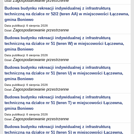
Zagospodarowanie przestrzenne
sprawozdania z wykonania budżetu
Dział:
Budowa budynku rekreacji indywidualnej z infrastrukturą
Plan postępowań na 2026 rok
techniczną na działce nr 52/2 (teren AA) w miejscowości Łączewna,
Plan postępowań o udzielenie zamówień na rok 2025
gmina Boniewo
Plan postępowań na rok 2024
Data publikacji: 6 sierpnia 2026
Zagospodarowanie przestrzenne
Dział:
Plan postępowań o udzielenie zamówień na rok 2023
Budowa budynku rekreacji indywidualnej z infrastrukturą
Plan postępowań o udzielenie zamówień na rok 2022
techniczną na działce nr 51 (teren W) w miejscowości Łączewna,
Plan postępowań w 2021 roku
gmina Boniewo
Plan postępowań o udzielenie zamówień w 2020 roku
Data publikacji: 6 sierpnia 2026
Zagospodarowanie przestrzenne
Dział:
Plan postępowań o udzielenie zamówień na 2019
Budowa budynku rekreacji indywidualnej z infrastrukturą
Plan postępowań o udzielenie zamówień w 2018 roku
techniczną na działce nr 51 (teren U) w miejscowości Łączewna,
gmina Boniewo
Plan postępowań o udzielenie zamówień w 2017 roku
Data publikacji: 6 sierpnia 2026
Dług publiczny, Pomoc publiczna
Zagospodarowanie przestrzenne
Dział:
Realizacja inwestycji
Budowa budynku rekreacji indywidualnej z infrastrukturą
przetargi
techniczną na działce nr 51 (teren T) w miejscowości Łączewna,
gmina Boniewo
Konkursy
Data publikacji: 6 sierpnia 2026
elektronizacja zamówień publicznych
Zagospodarowanie przestrzenne
Dział:
zamówienia do 170 000 PLN
Budowa budynku rekreacji indywidualnej z infrastrukturą
techniczną na działce nr 51 (teren S) w miejscowości Łączewna,
PRAWO LOKALNE