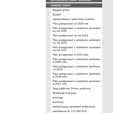
AKTUALNOŚCI GMINY BONIEWO
FINANSE GMINY
Majątek gminy
Budżet
sprawozdania z wykonania budżetu
Plan postępowań na 2026 rok
Plan postępowań o udzielenie zamówień
na rok 2025
Plan postępowań na rok 2024
Plan postępowań o udzielenie zamówień
na rok 2023
Plan postępowań o udzielenie zamówień
na rok 2022
Plan postępowań w 2021 roku
Plan postępowań o udzielenie zamówień
w 2020 roku
Plan postępowań o udzielenie zamówień
na 2019
Plan postępowań o udzielenie zamówień
w 2018 roku
Plan postępowań o udzielenie zamówień
w 2017 roku
Dług publiczny, Pomoc publiczna
Realizacja inwestycji
przetargi
Konkursy
elektronizacja zamówień publicznych
zamówienia do 170 000 PLN