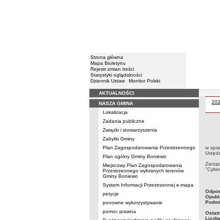
Strona główna
Mapa Biuletynu
Rejestr zmian treści
Statystyki oglądalności
Dziennik Ustaw
Monitor Polski
AKTUALNOŚCI
Menu
Zar
20
NASZA GMINA
Lokalizacja
Zadania publiczne
Związki i stowarzyszenia
Zarzą
&quo
Zabytki Gminy
Plan Zagospodarowania Przestrzennego
w spra
Urzęd
Plan ogólny Gminy Boniewo
Zarząd
Miejscowy Plan Zagospodarowania
"Cybe
Przestrzennego wybranych terenów
Gminy Boniewo
System Informacji Przestrzennej e-mapa
metry
Odpow
petycje
Opubl
Podmi
ponowne wykorzystywanie
pomoc prawna
Ostat
Liczb