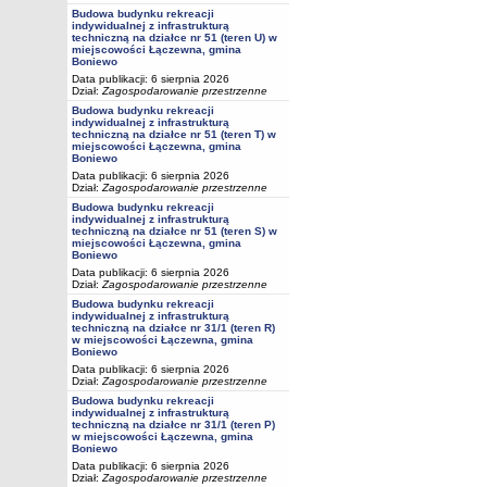
Budowa budynku rekreacji
indywidualnej z infrastrukturą
techniczną na działce nr 51 (teren U) w
miejscowości Łączewna, gmina
Boniewo
Data publikacji: 6 sierpnia 2026
Dział:
Zagospodarowanie przestrzenne
Budowa budynku rekreacji
indywidualnej z infrastrukturą
techniczną na działce nr 51 (teren T) w
miejscowości Łączewna, gmina
Boniewo
Data publikacji: 6 sierpnia 2026
Dział:
Zagospodarowanie przestrzenne
Budowa budynku rekreacji
indywidualnej z infrastrukturą
techniczną na działce nr 51 (teren S) w
miejscowości Łączewna, gmina
Boniewo
Data publikacji: 6 sierpnia 2026
Dział:
Zagospodarowanie przestrzenne
Budowa budynku rekreacji
indywidualnej z infrastrukturą
techniczną na działce nr 31/1 (teren R)
w miejscowości Łączewna, gmina
Boniewo
Data publikacji: 6 sierpnia 2026
Dział:
Zagospodarowanie przestrzenne
Budowa budynku rekreacji
indywidualnej z infrastrukturą
techniczną na działce nr 31/1 (teren P)
w miejscowości Łączewna, gmina
Boniewo
Data publikacji: 6 sierpnia 2026
Dział:
Zagospodarowanie przestrzenne