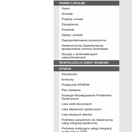
PRAWO LOKALNE
Statut
Uchwały
Projekty uchwał
Zarządzenia
Protokoły
Opłaty i podatki
Zagospodarowanie przestrzenne
Obwieszczenia,Zawiadomienia,
sprawozdania ochrony środowiska
Decyzje o środowiskowych
uwarunkowaniach
REWITALIZACJA GMINY BONIEWO
PPWOW
Aktualności
konkursy
Podręcznik PPWOW
Plan działania
Strategia Rozwiązywania Problemów
Społecznych
Lista osób kluczowych
Lista aktywności społecznych
Lista lokalnych liderów
Podmioty uprawnione do świadczenia
usług integracji społecznej
Podmioty realizujące usługi integracji
społecznej w 2009