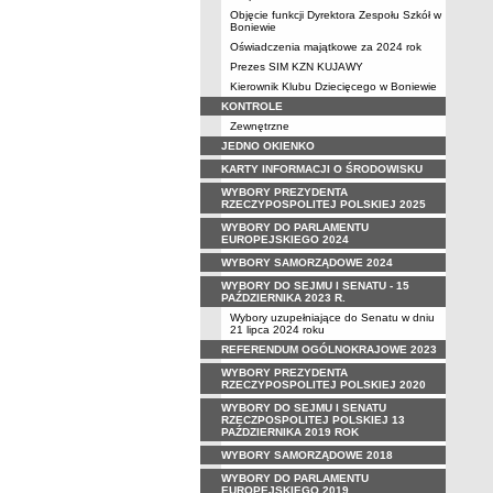
Objęcie funkcji Dyrektora Zespołu Szkół w
Boniewie
Oświadczenia majątkowe za 2024 rok
Prezes SIM KZN KUJAWY
Kierownik Klubu Dziecięcego w Boniewie
KONTROLE
Zewnętrzne
JEDNO OKIENKO
KARTY INFORMACJI O ŚRODOWISKU
WYBORY PREZYDENTA
RZECZYPOSPOLITEJ POLSKIEJ 2025
WYBORY DO PARLAMENTU
EUROPEJSKIEGO 2024
WYBORY SAMORZĄDOWE 2024
WYBORY DO SEJMU I SENATU - 15
PAŹDZIERNIKA 2023 R.
Wybory uzupełniające do Senatu w dniu
21 lipca 2024 roku
REFERENDUM OGÓLNOKRAJOWE 2023
WYBORY PREZYDENTA
RZECZYPOSPOLITEJ POLSKIEJ 2020
WYBORY DO SEJMU I SENATU
RZECZPOSPOLITEJ POLSKIEJ 13
PAŹDZIERNIKA 2019 ROK
WYBORY SAMORZĄDOWE 2018
WYBORY DO PARLAMENTU
EUROPEJSKIEGO 2019