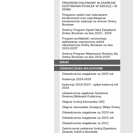
PROGRAM OSŁONOWY W ZAKRESIE
DOŻYWIANIA POSIŁEK W SZKOLE I W
DOMU
Programu opieki nad zwierzętami
bezdomnymi oraz zapobiegania
bezdomności zwierząt na terenie Gminy
Boniewo
Gminny Program Opieki Nad Zabytkami
Gminy Boniewo na lata 2023 - 2026
Program profilaktyki i wczesnego
wykrywania osteoporozy wśród
mieszkańców Gminy Boniewo na lata
2023-2025”
Gminny Program Wspierania Rodziny dla
Gminy Boniewo na lata 2024-2026
DRUKI
OŚWIADCZENIA MAJĄTKOWE
Oświadczenia majątkowe za 2025 rok
Kadencja 2024-2029
kadencja 2018-2023 - upływ kadencji rok
2024
oświadczenia mjątkowe Dyrektora
Gminnej Biblioteki Publicznej
Objęcie funkcji Kierownika USC
Objęcie stanowiska Zastępcy Wójta Gminy
Oświadczenia majątkowe za 2023 rok
Oświadczenia majątkowe za 2022 rok
Oświadczenia majątkowe za 2021
Zakończenie pełnienia funkcji Dyrektora
Zespołu Szkół w Boniewie