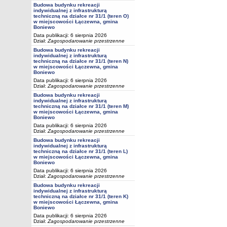
Budowa budynku rekreacji
indywidualnej z infrastrukturą
techniczną na działce nr 31/1 (teren O)
w miejscowości Łączewna, gmina
Boniewo
Data publikacji: 6 sierpnia 2026
Dział:
Zagospodarowanie przestrzenne
Budowa budynku rekreacji
indywidualnej z infrastrukturą
techniczną na działce nr 31/1 (teren N)
w miejscowości Łączewna, gmina
Boniewo
Data publikacji: 6 sierpnia 2026
Dział:
Zagospodarowanie przestrzenne
Budowa budynku rekreacji
indywidualnej z infrastrukturą
techniczną na działce nr 31/1 (teren M)
w miejscowości Łączewna, gmina
Boniewo
Data publikacji: 6 sierpnia 2026
Dział:
Zagospodarowanie przestrzenne
Budowa budynku rekreacji
indywidualnej z infrastrukturą
techniczną na działce nr 31/1 (teren L)
w miejscowości Łączewna, gmina
Boniewo
Data publikacji: 6 sierpnia 2026
Dział:
Zagospodarowanie przestrzenne
Budowa budynku rekreacji
indywidualnej z infrastrukturą
techniczną na działce nr 31/1 (teren K)
w miejscowości Łączewna, gmina
Boniewo
Data publikacji: 6 sierpnia 2026
Dział:
Zagospodarowanie przestrzenne